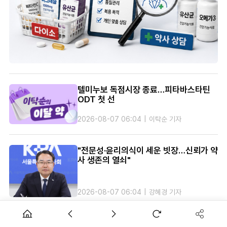
텔미누보 독점시장 종료…피타바스타틴
ODT 첫 선
2026-08-07
06:04
이탁순 기자
"전문성·윤리의식이 세운 빗장…신뢰가 약
사 생존의 열쇠"
2026-08-07
06:04
강혜경 기자
[33] 면역항암치료의 혁신, 면역관문억제