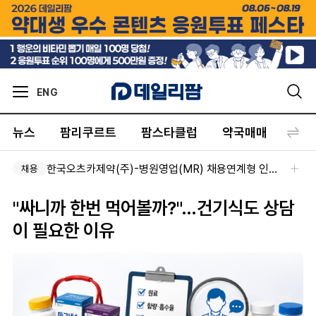
ENG
뉴스
팜리쿠르트
팜스타클럽
약국매매
커뮤
한국오츠카제약(주)-병원영업(MR) 채용연계형 인턴(신입사원) 모집 공고
채용
"싸니까 한번 먹어볼까?"…건기식도 상담
이 필요한 이유