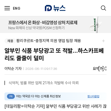
ENG
팜리쿠르트-충청지역 의원 영업 팀장 채용
채용
알부민 식품 부당광고 또 적발…하스카프베
리도 줄줄이 덜미
요약
가
이탁순 기자
2026-06-11 09:17:36
식약처, 법률 위반 업체 21개소 적발해 수사 의뢰
아는 약국은 다 아는 신제품 최신정보
팜스타클럽
PR
[데일리팜=이탁순 기자] 알부민 식품 부당광고 위반 사례가 끊