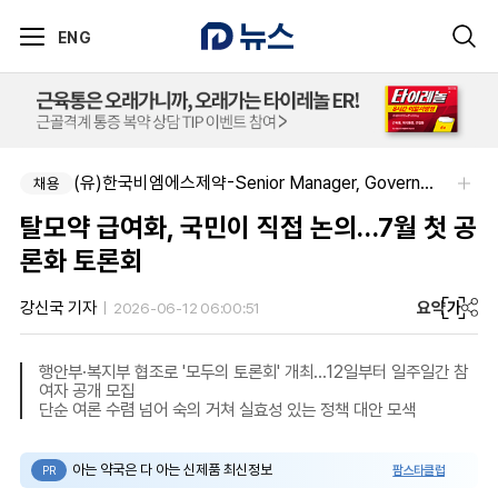
ENG
(유)한국비엠에스제약-Senior Manager, Government Affairs & External Liaison (Permanent)
채용
탈모약 급여화, 국민이 직접 논의…7월 첫 공
론화 토론회
요약
가
강신국 기자
2026-06-12 06:00:51
행안부·복지부 협조로 '모두의 토론회' 개최…12일부터 일주일간 참
여자 공개 모집
단순 여론 수렴 넘어 숙의 거쳐 실효성 있는 정책 대안 모색
아는 약국은 다 아는 신제품 최신정보
팜스타클럽
PR