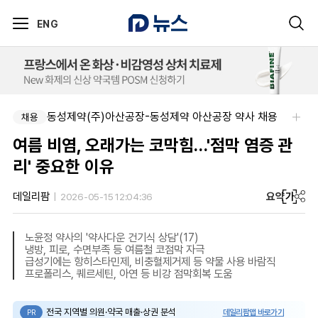
ENG
동성제약(주)아산공장-동성제약 아산공장 약사 채용
채용
여름 비염, 오래가는 코막힘…'점막 염증 관
리' 중요한 이유
요약
가
데일리팜
2026-05-15 12:04:36
노윤정 약사의 '약사다운 건기식 상담'(17)
냉방, 피로, 수면부족 등 여름철 코점막 자극
급성기에는 항히스타민제, 비충혈제거제 등 약물 사용 바람직
프로폴리스, 퀘르세틴, 아연 등 비강 점막회복 도움
전국 지역별 의원·약국 매출·상권 분석
데일리팜맵 바로가기
PR