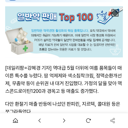
[데일리팜=강혜경 기자] 역대급 5월 더위에 여름 품목들이 때
이른 특수를 누렸다. 땀 억제제와 색소침착크림, 정맥순환개선
제, 무좀약 등이 순위권 내 대거 진입했다. 가정의 달을 맞아 맥
스콘드로이틴1200과 경옥고 등 매출도 증가했다.
다만 환절기 매출 반등에 나섰던 판피린, 지르텍, 콜대원 등은
쪼그라들었다.