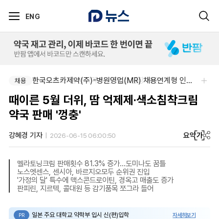
ENG
팜리쿠르트-충청지역 의원 영업 팀장 채용
한국오츠카제약(주)-병원영업(MR) 채용연계형 인턴(신입사원) 모집 공고
채용
채용
때이른 5월 더위, 땀 억제제·색소침착크림
약국 판매 '껑충'
요약
가
강혜경 기자
2026-06-15 06:00:50
멜라토닝크림 판매횟수 81.3% 증가…도미나도 꿈틀
노스엣센스, 센시아, 바르지오모두 순위권 진입
'가정의 달' 특수에 맥스콘드로이틴, 경옥고 매출도 증가
판피린, 지르텍, 콜대원 등 감기품목 쪼그라 들어
일본 주요 대학교 약학부 입시 신(편)입학
자세히보기
PR