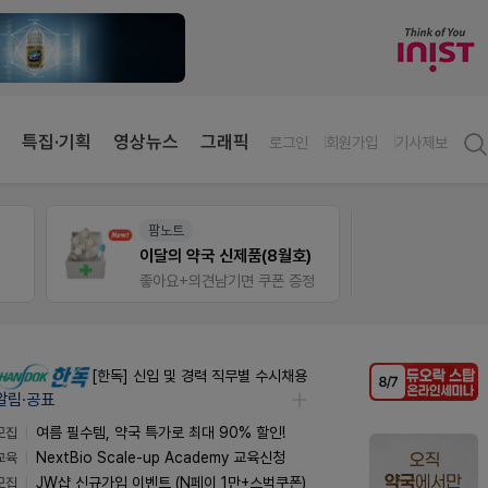
특집·기획
영상뉴스
그래픽
로그인
회원가입
기사제보
팜노트
팜노
이달의 약국 신제품(8월호)
약국 
좋아요+의견남기면 쿠폰 증정
좋아요
[한독] 신입 및 경력 직무별 수시채용
알림·공표
모집
여름 필수템, 약국 특가로 최대 90% 할인!
교육
NextBio Scale-up Academy 교육신청
모집
JW샵 신규가입 이벤트 (N페이 1만+스벅쿠폰)