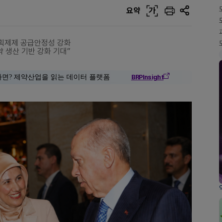
요약
가
분획제제 공급안정성 강화
 생산 기반 강화 기대”
다면? 제약산업을 읽는 데이터 플랫폼
BRPInsight