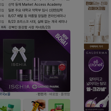
모집
신약 등재 Market Access Academy
모집
일본 주요 대학교 약학부 입시 신(편)입학
교육
8/07 배탈 등 여름철 장질환 온라인세미나
모집
8/23 초리스크 시대, 실패 없는 개국 세미나
강복인 원강팜 사장 차녀(8/23)
화촉
약국e몰
· 편한가
· 바로팜
· 플랫팜