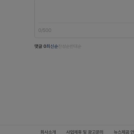
0
/
500
댓글
0
최신순
찬성순
반대순
회사소개
사업제휴 및 광고문의
뉴스제공 