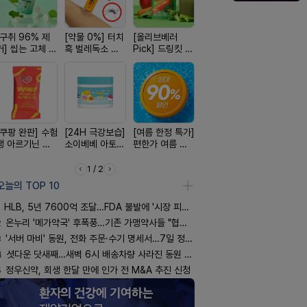
[구취 96% 제
[약물 0%] 터치
[올리브베러
[100% 천연옥]
[평점 4.9
거] 씹는 고체 가
훅 벌레독소 흡
Pick] 드링킷 건
멜팅 하트 괄사
선택 근본 
글
인기
강음료
마사지기
션, 솔티스
[쿠팡 완판] 수험
[24H 극강보습]
[여름 한정 특가]
[약국BEST!] 뉴
[국내최초]
생 아르기닌 에
소이베베 아토
편한가 여름 쿨
비타센스 비타민
디퓨저 천연
너지 젤리
크림
세일! (여름 필수
흡입기
피 모키센트
템 싹쓰리)
퓨저
1 / 2
오늘의 TOP 10
HLB, 5년 7600억 조달…FDA 불발에 '시장 피로감'
2
온누리 '메가약국' 후폭풍…기존 가맹약사들 "협의체 만들자"
3
'서버 마비' 동원, 전화 주문·수기 명세서…7일 정상화 되나
4
셧다운 닷새째…새벽 6시 배송차량 사라진 동원 물류센터
5
정우신약, 회생 한달 만에 인가 전 M&A 추진 신청