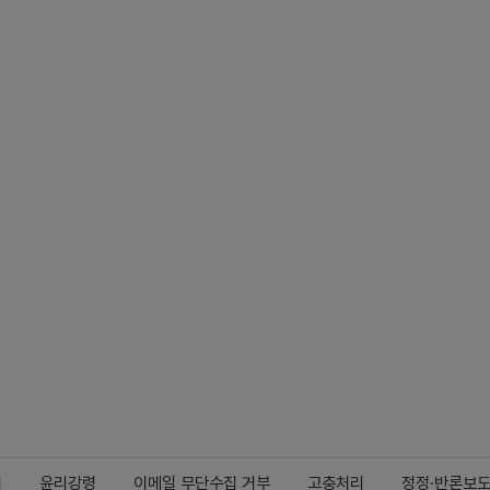
지
윤리강령
이메일 무단수집 거부
고충처리
정정·반론보