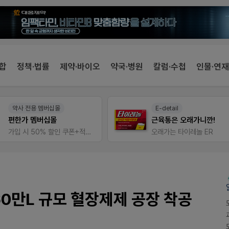
합
정책·법률
제약·바이오
약국·병원
칼럼·수첩
인물·연재
약사 전용 멤버십몰
E-detail
편한가 멤버십몰
근육통은 오래가니깐!
가입 시 50% 할인 쿠폰+적립금까지!
오래가는 타이레놀 ER
0만L 규모 혈장제제 공장 착공