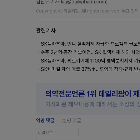
김진구 기자(kjg@dailypharm.com)
Copyright ⓒ 데일리팜. All rights reserved. 무단 전
관련기사
SK플라즈마, 인니 혈액제제 자급화 프로젝트 글로
수주 2천억·공장 기술이전…SK 혈액제제 해외 사업
SK플라즈마, 튀르키예에 1100억 혈액분획제제 
SK케미칼 제약 매출 37%↑...도입약 장착·규제 
의약전문언론 1위 데일리팜이 
기사화된 제보내용에 대해서는 소정의 
익명 댓글
실명 댓글