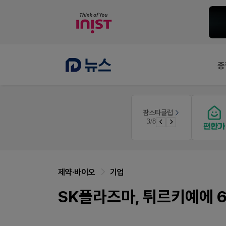
종
약사 전용 온라인몰
팜스타클럽
우리 가족 다양한 상처엔 비아핀!
JW SHOP
3/8
청 GO!
가입 시 네이버 1만포인트 + 스벅쿠폰
제약·바이오
기업
SK플라즈마, 튀르키예에 6