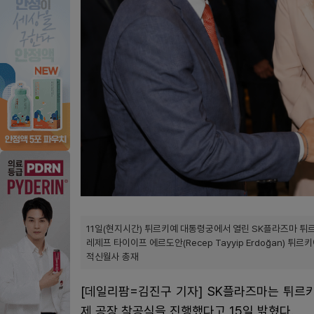
11일(현지시간) 튀르키예 대통령궁에서 열린 SK플라즈마 
레제프 타이이프 에르도안(Recep Tayyip Erdoğan) 
적신월사 총재
[데일리팜=김진구 기자] SK플라즈마는 튀르키
제 공장 착공식을 진행했다고 15일 밝혔다.