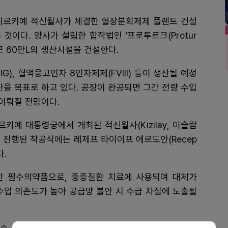
 튀르키예 적신월사가 체결한 혈장분획제제 플랜트 건설
 것이다. 양사가 설립한 합작법인 ‘프로투르크(Protur
규모 60만L의 생산시설을 건설한다.
G), 혈액응고인자 8인자제제(FVIII) 등이 생산될 예정
생산을 목표로 하고 있다. 공장이 완공되면 그간 전량 수입
이뤄질 전망이다.
키예 대통령궁에서 개최된 적신월사(Kızılay, 이슬람
해 진행된 착공식에는 레제프 타이이프 에르도안(Recep
다.
한 필수의약품으로, 중증질환 치료에 사용되며 대체가
수입 의존도가 높아 공급망 불안 시 수급 차질에 노출될