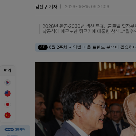
김진구 기자
2026-06-15 09:31:06
2028년 완공·2030년 생산 목표…글로벌 혈장
착공식에 에르도안 튀르키예 대통령 참석…“필수약
AD
8월 2주차 지역별 매출 트렌드 분석이 필요하
번역