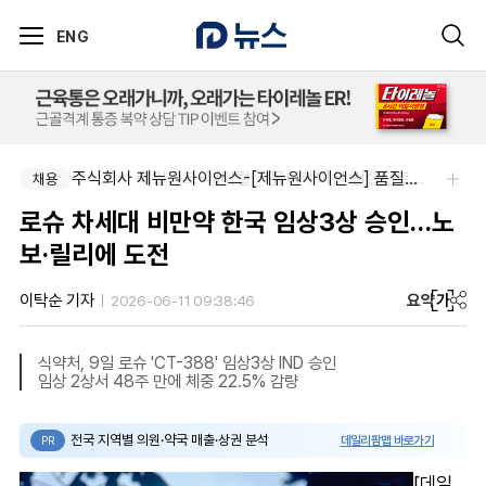
ENG
주식회사 제뉴원사이언스-[제뉴원사이언스] 품질관리약사 모집(경력무관)
주식회사 에일리크-메디컬 커뮤니케이션 컨설턴트(Associate) / 메디컬라이터 채용
채용
채용
로슈 차세대 비만약 한국 임상3상 승인…노
보·릴리에 도전
요약
가
이탁순 기자
2026-06-11 09:38:46
식약처, 9일 로슈 'CT-388' 임상3상 IND 승인
임상 2상서 48주 만에 체중 22.5% 감량
전국 지역별 의원·약국 매출·상권 분석
데일리팜맵 바로가기
PR
[데일