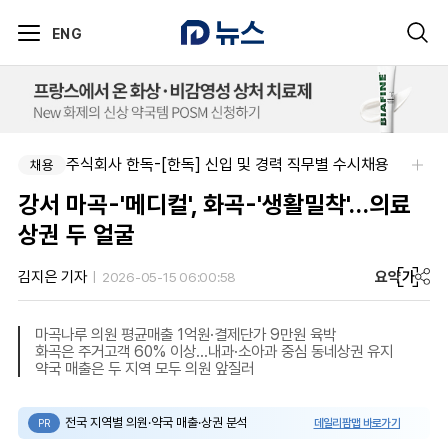
ENG
주식회사 한독-[한독] 신입 및 경력 직무별 수시채용
채용
강서 마곡-'메디컬', 화곡-'생활밀착'…의료
상권 두 얼굴
요약
가
김지은 기자
2026-05-15 06:00:58
마곡나루 의원 평균매출 1억원·결제단가 9만원 육박
화곡은 주거고객 60% 이상…내과·소아과 중심 동네상권 유지
약국 매출은 두 지역 모두 의원 앞질러
전국 지역별 의원·약국 매출·상권 분석
데일리팜맵 바로가기
PR