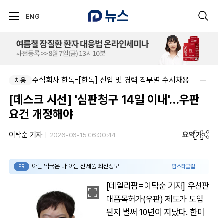
ENG
주식회사 한독-[한독] 신입 및 경력 직무별 수시채용
채용
[데스크 시선] '심판청구 14일 이내'…우판
요건 개정해야
요약
가
이탁순 기자
2026-06-15 06:00:44
아는 약국은 다 아는 신제품 최신정보
팜스타클럽
PR
[데일리팜=이탁순 기자] 우선판
매품목허가(우판) 제도가 도입
된지 벌써 10년이 지났다. 한미