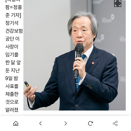
팜=정흥
준 기자]
정기석
건강보험
공단 이
사장이
임기를
한 달 앞
둔 지난
9일 밤
사표를
제출한
것으로
알려졌
다.
정기석 공단 이사장.
차기 이