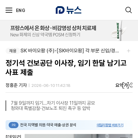
ENG
아주약품-평택공장 제조관리약사 채용(신입우대)
SK 바이오팜 (주)-[SK바이오팜] 각 부문 신입/경력 구성원 영입
채용
채용
정기석 건보공단 이사장, 임기 한달 남기고
사표 제출
요약
가
정흥준 기자
2026-06-10 11:42:18
7월 9일까지 임기...차기 이사장 11일까지 공모
청와대 특별감찰·건보노조 퇴진 촉구 등 압박
전국 지역별 의원·약국 매출·상권 분석
데일리팜맵 바로가기
PR
[데일리