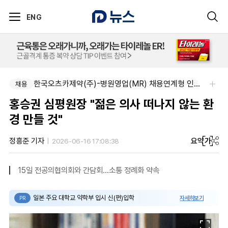
ENG
동성제약(주)아산공장-동성제약 아산공장 약사 채용
한국오츠카제약(주)-병원영업(MR) 채용연계형 인턴(신입사원) 모집 공고
채용
채용
홍승권 심평원장 "젊은 의사 떠나지 않는 환
경 만들 것"
요약
가
정흥준 기자
2026-06-16 17:08:38
15일 전공의협의회와 간담회...소통 정례화 약속
일본 주요 대학교 약학부 입시 신(편)입학
자세히보기
PR