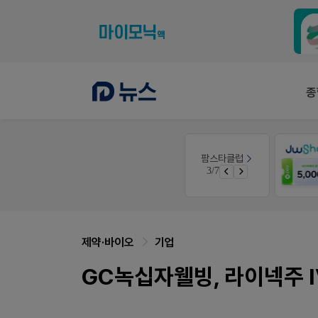
종
약사 전용 멤버십몰
팜스타클럽
품(8월호)
편한가 멤버십몰
3/7
면 쿠폰 증정
가입 시 50% 할인 쿠폰+적립금까지!
제약·바이오
기업
GC녹십자웰빙, 라이넥주 I