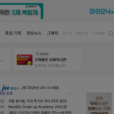
특집·기획
영상뉴스
그래픽
로그인
회원가입
기사제보
E-detail
팜노
 상처엔 비아핀!
근육통은 오래가니깐!
약국 
오래가는 타이레놀 ER
좋아요
JW 2026년 4차 수시채용
알림·공표
모집
여름 필수템, 약국 특가로 최대 90% 할인!
교육
NextBio Scale-up Academy 교육신청
모집
JW샵 신규가입 이벤트 (N페이 1만+스벅쿠폰)