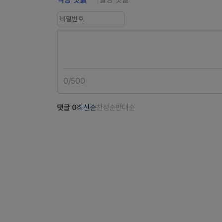
0
/
500
댓글
0
최신순
찬성순
반대순