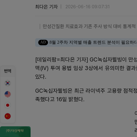
최다은 기자
2026-06-16 09:07:31
만성간질환 치료효과 기존 주사 방식 대비 통계적
AD
8월 2주차 지역별 매출 트렌드 분석이 필요하
[데일리팜=최다은 기자] GC녹십자웰빙이 만
맥(IV) 투여 용법 임상 3상에서 유의미한 
번역
있다.
GC녹십자웰빙은 최근 라이넥주 고용량 점적정
족했다고 16일 밝혔다.