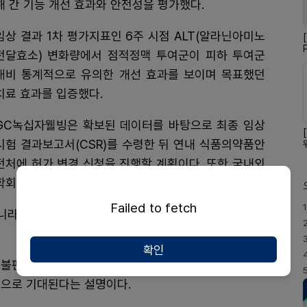
해 간 기능 개선 효과와 안전성을 평가했다.
임상 결과 1차 평가지표인 6주 시점 ALT(알라닌아미노
전달효소) 변화량에서 점적정맥 투여군이 피하 투여군
대비 통계적으로 유의한 개선 효과를 보이며 목표했던
치료 효과를 입증했다.
GC녹십자웰빙은 확보된 데이터를 바탕으로 최종 임상
시험 결과보고서(CSR)를 수령한 뒤 연내 식품의약품안
전처에 허가 변경 신청을 진행할 계획이다. 또한 국내외
학회를 통해 상세 결과도 공개할 예정이다.
Failed to fetch
1
아니라 의료 현장의 투여 편의성 개선 측면에서도 의미가
확인
시 불편함이 있었지만 정맥주사 투여가 가능해질 경우 의
것으로 기대된다는 설명이다.