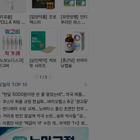
[리쥬올]
[일양약품] 프로
[유한양행] 안티
[일양약품] 도담
[신신제약]
PDLLA 퍼밍 크
엑스피
푸라민 파스 시
도담 시리즈
키토 밀크
림 30ml
리즈
[노보노디스크]
[삼진제약] 게보
[종근당] 브레이
[동성제약] 정로
[신신제약]
위고비
핏 시리즈
닝캡슐
환 F정
스마일드
1 / 2
오늘의 TOP 10
"한달 5000원이면 싼 줄 알았는데"…약국 제품과 비교해보니
2
코스닥 퇴출 규정 현실화…바이오헬스 8곳 '경고등'
3
먼디파마 수장 교체...노바티스 출신 조연진 전무 내정
4
거리로 번진 잠실역 약국 논란…송파 약사들 "공공성 훼손"
5
이름만 바꾼 '택갈이 약' 수천 개…무색한 '1+3 생동'