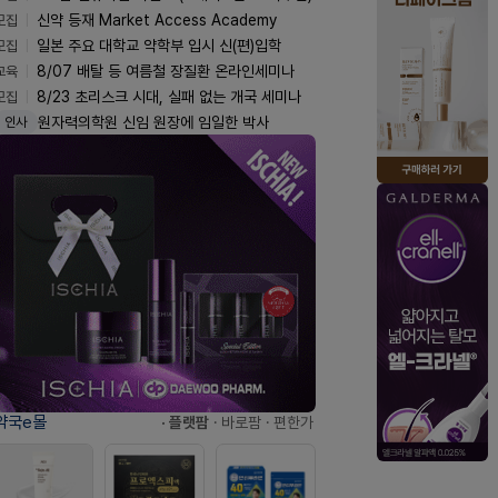
모집
신약 등재 Market Access Academy
모집
일본 주요 대학교 약학부 입시 신(편)입학
교육
8/07 배탈 등 여름철 장질환 온라인세미나
모집
8/23 초리스크 시대, 실패 없는 개국 세미나
원자력의학원 신임 원장에 임일한 박사
인사
약국e몰
· 플랫팜
· 바로팜
· 편한가