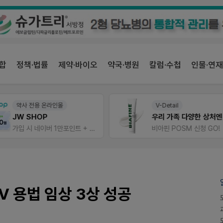
합
정책·법률
제약·바이오
약국·병원
칼럼·수첩
인물·연재
약사 전용 온라인몰
V-Detail
JW SHOP
우리 가족 다양한
가입 시 네이버 1만포인트 + 스벅쿠폰
비아핀 POSM 신청 GO!
V 용법 임상 3상 성공