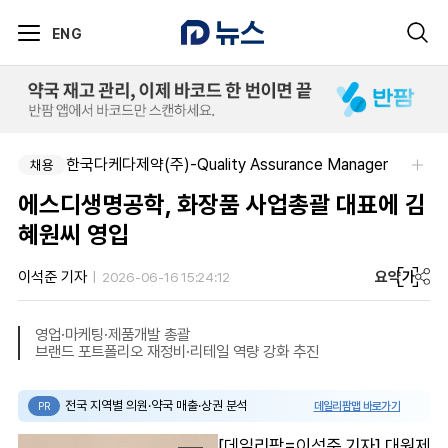
ENG
한국다케다제약(주)-Quality Assurance Manager
채용
에스디생명공학, 화장품 사업총괄 대표에 김
혜원씨 영입
요약
가
이석준 기자
2026-06-16 15:24:12
영업·마케팅·제품개발 총괄
브랜드 포트폴리오 재정비·리테일 역량 강화 추진
전국 지역별 의원·약국 매출·상권 분석
데일리팜맵 바로가기
PR
[데일리팜=이석준 기자] 대원제