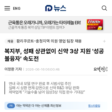
ENG
팜리쿠르트-충청지역 의원 영업 팀장 채용
채용
복지부, 성패 상관없이 신약 3상 지원 '성공
불융자' 속도전
요약
가
이정환 기자
2026-06-16 06:00:48
연내 국내 모델 연구 완료 후 시범사업 추진
실패 시 상환 면제·감면으로 신약 R&D 부담 완화
제약업계 "기술수출 넘어 임상3상 직접 완수 기대감"
아는 약국은 다 아는 신제품 최신정보
팜스타클럽
PR