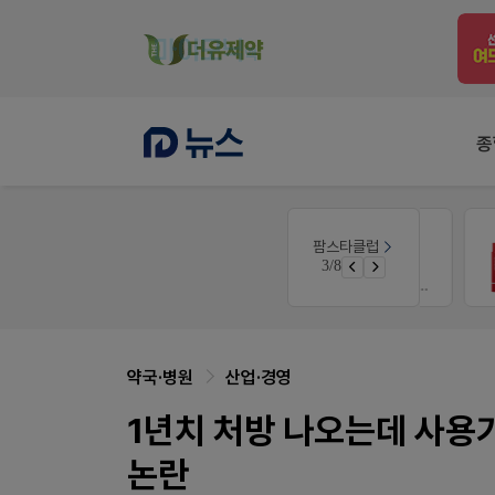
종
약사 전용 멤버십몰
팜스타클럽
약국 첫 채용공고 0원+'한번 더' 무료 연장
편한가 멤버십몰
3/8
쿠폰
가입 시 50% 할인 쿠폰+적립금까지!
약국·병원
산업·경영
1년치 처방 나오는데 사용기
논란