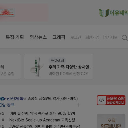
특집·기획
영상뉴스
그래픽
로그인
회원가입
기사제보
V-Detail
약사 
우리 가족 다양한 상처엔 비아핀!
JW S
정
비아핀 POSM 신청 GO!
세종공장 품질관리약사(사원~과장)
알림·공표
모집
여름 필수템, 약국 특가로 최대 90% 할인!
교육
NextBio Scale-up Academy 교육신청
모집
JW샵 신규가입 이벤트 (N페이 1만+스벅쿠폰)