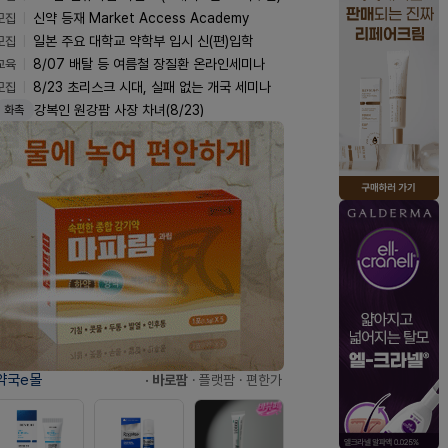
모집
신약 등재 Market Access Academy
모집
일본 주요 대학교 약학부 입시 신(편)입학
교육
8/07 배탈 등 여름철 장질환 온라인세미나
모집
8/23 초리스크 시대, 실패 없는 개국 세미나
강복인 원강팜 사장 차녀(8/23)
화촉
약국e몰
· 바로팜
· 플랫팜
· 편한가