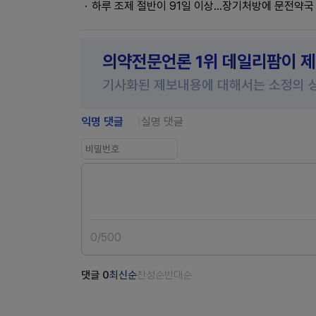
하루 조제 절반이 91일 이상…장기처방에 문전약국 
의약전문언론 1위 데일리팜이 
기사화된 제보내용에 대해서는 소정의 
익명 댓글
실명 댓글
0
/
500
댓글
0
최신순
찬성순
반대순