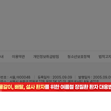
안내
이용약관
개인정보취급방침
청소년보호정책
법적고
번호 : 서울,아00048
등록일자 : 2005.09.09
발행일자 : 2005.09.0
주소 : 서울시 송파구 법원로 128 문정 SK V1 GL 메트로시티 A동 401호
 : 02-3473-0833
팩스 : 02-3434-0169
Mail :
dailypharm@dail
리팜의 모든 콘텐츠(기사)를 무단 사용하는 것은 저작권법에 저촉되며, 법적 제재를
pyright © Dailypharm1999-2026,All rights reserved.