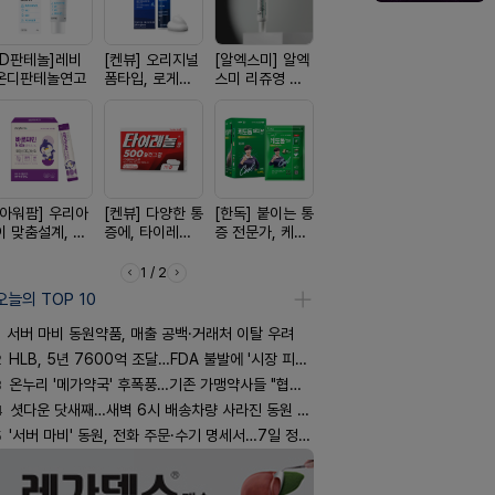
[D판테놀]레비
[켄뷰] 오리지널
[알엑스미] 알엑
[여드름치료]아
[리쥬올] 닥
온디판테놀연고
폼타입, 로게인
스미 리쥬영 울
크스팟크림
쥬올 어드
5%폼에어로졸
트라 PDRN
PDRN 리
60g
10000 딥리페
이팅 크림 3
어 크림
[아워팜] 우리아
[켄뷰] 다양한 통
[한독] 붙이는 통
[쥬베룩] 진짜 쥬
[레비온]
이 맞춤설계, 바
증에, 타이레놀
증 전문가, 케토
베룩을 담은 약
PDRN+EG
로타민 kids 엘
정 500mg 10
톱 액티브 플라
국전용 PDLLA
비온RX P
더베리맛
정
스타(쿨) 40매
크림
EGF 크림
1 / 2
오늘의 TOP 10
서버 마비 동원약품, 매출 공백·거래처 이탈 우려
2
HLB, 5년 7600억 조달…FDA 불발에 '시장 피로감'
3
온누리 '메가약국' 후폭풍…기존 가맹약사들 "협의체 만들자"
4
셧다운 닷새째…새벽 6시 배송차량 사라진 동원 물류센터
5
'서버 마비' 동원, 전화 주문·수기 명세서…7일 정상화 되나