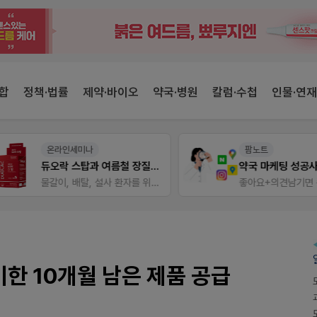
합
정책·법률
제약·바이오
약국·병원
칼럼·수첩
인물·연재
온라인세미나
팜노트
듀오락 스탑과 여름철 장질환 대응법
약국 마케팅 성공사례
물갈이, 배탈, 설사 환자를 위한 실전 상담&판매 전략
좋아요+의견남기면 쿠폰 증
한 10개월 남은 제품 공급