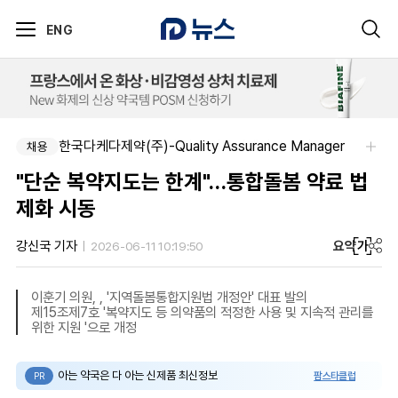
ENG
한국다케다제약(주)-Quality Assurance Manager
주식회사 에일리크-메디컬 커뮤니케이션 컨설턴트(Associate) / 메디컬라이터 채용
채용
채용
"단순 복약지도는 한계"…통합돌봄 약료 법
제화 시동
요약
가
강신국 기자
2026-06-11 10:19:50
이훈기 의원, , '지역돌봄통합지원법 개정안' 대표 발의
제15조제7호 '복약지도 등 의약품의 적정한 사용 및 지속적 관리를
위한 지원 '으로 개정
아는 약국은 다 아는 신제품 최신정보
팜스타클럽
PR