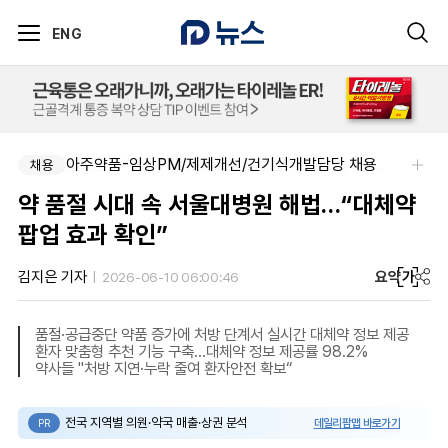
ENG
아주약품-임상PM/제제개선/건기식개발담당 채용
알보젠코리아-향남공장 OQA 품질약사 채용(주5일/파트타임 가능)
채용
채용
약 품절 시대 속 서울대병원 해법…“대체약
팝업 효과 확인”
요약
가
김지은 기자
2026-06-10 06:00:46
품절·공급중단 약품 증가에 처방 단계서 실시간 대체약 정보 제공
환자 맞춤형 추천 기능 구축…대체약 정보 제공률 98.2%
약사들 "처방 지연·누락 줄여 환자안전 확보“
전국 지역별 의원·약국 매출·상권 분석
데일리팜맵 바로가기
PR