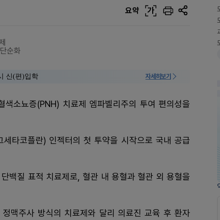
요약
가
억제
 단순화
시 신(편)입학
자세히보기
 혈색소뇨증(PNH) 치료제 엠파벨리주의 투여 편의성을
페그세타코플란) 인젝터의 첫 투약을 시작으로 국내 공급
 단백질 표적 치료제로, 혈관 내 용혈과 혈관 외 용혈을
 정맥주사 방식의 치료제와 달리 의료진 교육 후 환자