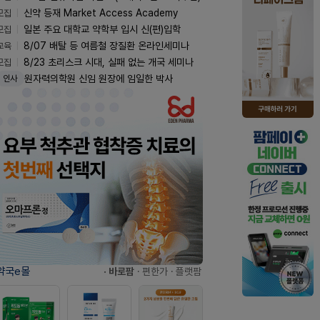
모집
신약 등재 Market Access Academy
모집
일본 주요 대학교 약학부 입시 신(편)입학
교육
8/07 배탈 등 여름철 장질환 온라인세미나
모집
8/23 초리스크 시대, 실패 없는 개국 세미나
원자력의학원 신임 원장에 임일한 박사
인사
약국e몰
· 바로팜
· 편한가
· 플랫팜