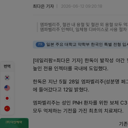
최다은 기자
2026-06-12 09:20:18
엠파벨리주, 혈관 내 용혈 및 혈관 외 용혈 모두 
엠파벨리주 인젝터, 일체형 디바이스로 사용 절차
PR
일본 주요 대학교 약학부 한국인 특별 전형 입
[데일리팜=최다은 기자] 한독이 발작성 야간
번역
높인 전용 인젝터를 국내에 도입했다.
한독은 지난 5월 28일 엠파벨리주(성분명 
에 들어갔다고 12일 밝혔다.
엠파벨리주는 성인 PNH 환자를 위한 보체 C3
모두 억제하는 기전을 가진 최초의 치료제다.
기존