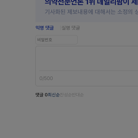
의약전문언론 1위 데일리팜이 
기사화된 제보내용에 대해서는 소정의 
익명 댓글
실명 댓글
0
/
500
댓글
0
최신순
찬성순
반대순