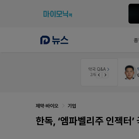
종
인
약국대출
메디라이프
약국 Q&A
3/6
경단녀요건중 근로스득원천징수액
약국 개국 대출 어떻게 받아야할지 어렵습니다
제약·바이오
기업
한독, ‘엠파벨리주 인젝터’