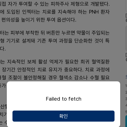
직접 자가 투여할 수 있는 피하주사 제형으로 개발됐다.
에 도입된 인젝터는 치료를 지속해야 하는 PNH 환자
 편의성을 높이기 위한 투여 옵션이다.
터는 피부에 부착한 뒤 버튼만 누르면 약물이 주입되는
형 기기로 설계돼 기존 투여 과정을 단순화한 것이 특
다.
H는 지속적인 보체 활성 억제가 필요한 희귀 혈액질환
 장기간 안정적인 치료 유지가 중요하다. 치료 과정에
용혈 조절이 불안정해질 경우 혈색소 감소나 수혈 필요
증가 등 임상 지표 변화가 나타날 수 있어 치료 지속성이
1
Failed to fetch
탈수소효소(LDH) 수치 개선 효과를 보였다. 임상 3
가 평균 3.84g/dL 증가했으며, 수혈 회피율은 85%
확인
수치다. 환자 피로도를 평가하는 FACIT-Fatigue 지