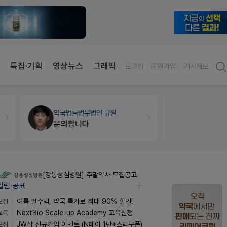
특집·기획
영상뉴스
그래픽
로그인
회원가입
기사제보
약국인테리어
생각자국 디자인
개국·경영
휴
매대 높이
Pm2000
[강동성심병원] 주말약사 모집공고
알림·공표
모집
여름 필수템, 약국 특가로 최대 90% 할인!
교육
NextBio Scale-up Academy 교육신청
모집
JW샵 신규가입 이벤트 (N페이 1만+스벅쿠폰)