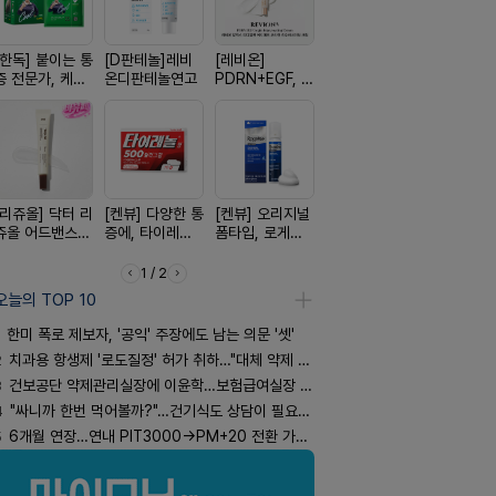
[한독] 붙이는 통
[D판테놀]레비
[레비온]
[휴온스 ] 비듬을
[여드름치료
증 전문가, 케토
온디판테놀연고
PDRN+EGF, 레
한번에, 니조랄
크스팟크림
톱 액티브 플라
비온RX PDRN
2%액
스타(쿨) 40매
EGF 크림
[리쥬올] 닥터 리
[켄뷰] 다양한 통
[켄뷰] 오리지널
[흉터치료]아크
[쥬베룩] 진
쥬올 어드밴스드
증에, 타이레놀
폼타입, 로게인
리페어겔
베룩을 담은
PDRN 리쥬비네
정 500mg 10
5%폼에어로졸
국전용 PD
이팅 크림 30ml
정
60g
크림
1 / 2
오늘의 TOP 10
한미 폭로 제보자, '공익' 주장에도 남는 의문 '셋'
2
치과용 항생제 '로도질정' 허가 취하…"대체 약제 충분"
3
건보공단 약제관리실장에 이윤학…보험급여실장 윤유경
4
"싸니까 한번 먹어볼까?"…건기식도 상담이 필요한 이유
5
6개월 연장…연내 PIT3000→PM+20 전환 가능할까