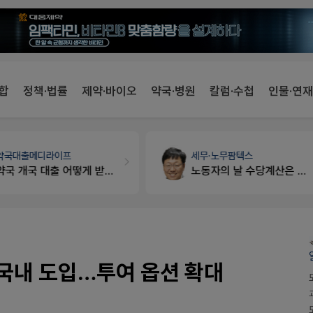
합
정책·법률
제약·바이오
약국·병원
칼럼·수첩
인물·연재
세무·노무
팜텍스
약국법률
법무법인 규원
노동자의 날 수당계산은 어떻게 되나요
문의합니다
 국내 도입…투여 옵션 확대