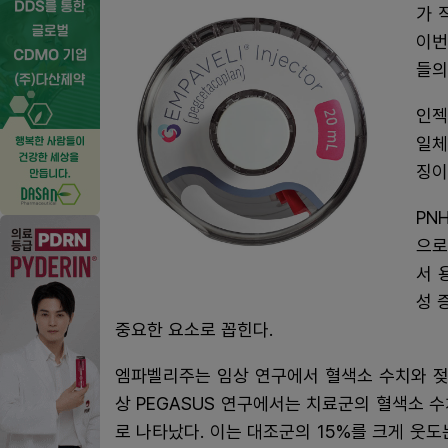
가 
이번
들의
인젝
일체
징이
PN
으로
서 
성 
중요한 요소로 꼽힌다.
엠파벨리주는 임상 연구에서 혈색소 수치와 젖산
상 PEGASUS 연구에서는 치료군의 혈색소 수치
로 나타났다. 이는 대조군의 15%를 크게 웃도는 