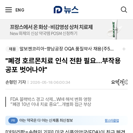
ENG
알보젠코리아-향남공장 OQA 품질약사 채용(주5일/파트타임 가능)
채용
"폐경 호르몬치료 인식 전환 필요…부작용
공포 벗어나야"
요약
가
손형민 기자
2026-05-18 06:00:34
FDA 블랙박스 경고 삭제…WHI 해석 변화 영향
“폐경 10년 이내 치료 중요”…개별화 접근 부상
아는 약국은 다 아는 신제품 최신정보
팜스타클럽
PR
[데일리팜=손형민 기자] 미국 식품의약국(FDA)이 최근 폐경