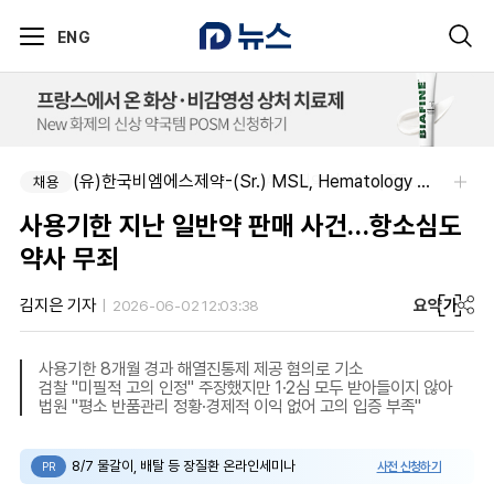
ENG
알보젠코리아-향남공장 OQA 품질약사 채용(주5일/파트타임 가능)
(유)한국비엠에스제약-(Sr.) MSL, Hematology (Permanent)
채용
채용
사용기한 지난 일반약 판매 사건…항소심도
약사 무죄
요약
가
김지은 기자
2026-06-02 12:03:38
사용기한 8개월 경과 해열진통제 제공 혐의로 기소
검찰 "미필적 고의 인정" 주장했지만 1·2심 모두 받아들이지 않아
법원 "평소 반품관리 정황·경제적 이익 없어 고의 입증 부족"
8/7 물갈이, 배탈 등 장질환 온라인세미나
사전 신청하기
PR