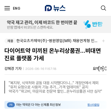
ENG
한국오츠카제약(주)-병원영업(MR) 채용연계형 인턴(신입사원) 모집 공고
채용
다이어트약 미끼된 온누리상품권…비대면
진료 플랫폼 가세
요약
가
강혜경 기자
2026-06-16 11:57:18
"복지부, 식약처와 공동 대응 시작했다더니…" 개정안에서 제외
"유저 요청으로 사용처 기능 추가…가격 업데이트" 공지
약국가 "위고비, 마운자로 전문약 할인…온누리상품권 사안 심각"
아는 약국은 다 아는 신제품 최신정보
팜스타클럽
PR