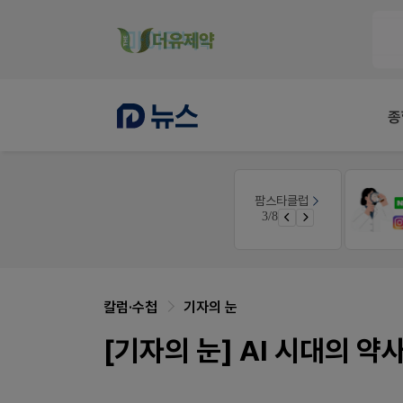
종
약사 전용 온라인몰
팜스타클럽
우리 가족 다양한 상처엔 비아핀!
JW SHOP
3/8
청 GO!
가입 시 네이버 1만포인트 + 스벅쿠폰
칼럼·수첩
기자의 눈
[기자의 눈] AI 시대의 약