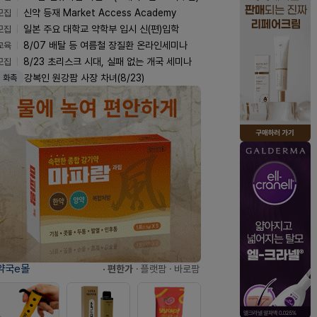
모집
신약 등재 Market Access Academy
모집
일본 주요 대학교 약학부 입시 신(편)입학
교육
8/07 배탈 등 여름철 장질환 온라인세미나
모집
8/23 초리스크 시대, 실패 없는 개국 세미나
강복인 원강팜 사장 차녀(8/23)
화촉
약국e몰
· 편한가
· 플랫팜
· 바로팜