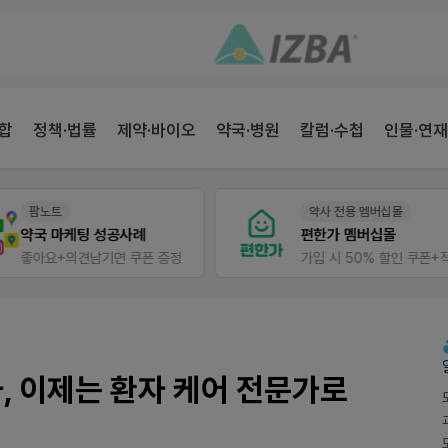
합
정책·법률
제약·바이오
약국·병원
칼럼·수첩
인물·연재
팜노트
약사 전용 멤버십몰
약국 마케팅 성공사례
편한가 멤버십몰
좋아요+의견남기면 쿠폰 증정
가
사, 이제는 환자 케어 전문가로