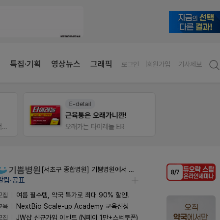
특집·기획
영상뉴스
그래픽
로그인
회원가입
기사제보
E-detail
온라
근육통은 오래가니깐!
입 시 50% 할인 쿠폰+적립금까지!
오래가는 타이레놀 ER
[서초구 종합병원] 기쁨병원에서 약사 초빙합니다.
알림·공표
모집
여름 필수템, 약국 특가로 최대 90% 할인!
교육
NextBio Scale-up Academy 교육신청
모집
JW샵 신규가입 이벤트 (N페이 1만+스벅쿠폰)