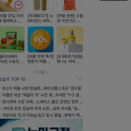
[약물 0%] 터치
[약국BEST!] 뉴
[쿠팡 완판] 수험
[100% 천연옥]
[24H 극강
훅 벌레독소 흡
비타센스 비타민
생 아르기닌 에
멜팅 하트 괄사
소이베베 
인기
흡입기
너지 젤리
마사지기
크림
[올리브베러
[여름 한정 특가]
[4.98후기검증]
[평점 4.9]약사
[구취 96%
Pick] 드링킷 건
편한가 여름 쿨
빛나는 피부 오
선택 근본 솔루
거] 씹는 고
강음료
세일! (여름 필수
브링 세럼
션, 솔티스
글
템 싹쓰리)
1 / 2
오늘의 TOP 10
코스닥 퇴출 규정 현실화…바이오헬스 8곳 '경고등'
2
이름만 바꾼 '택갈이 약' 수천 개…무색한 '1+3 생동'
3
먼디파마 수장 교체...노바티스 출신 조연진 전무 내정
4
거리로 번진 잠실역 약국 논란…송파 약사들 "공공성 훼손"
5
마운자로 12.5·15mg 입고 동시 품절…판매가 책정 고심