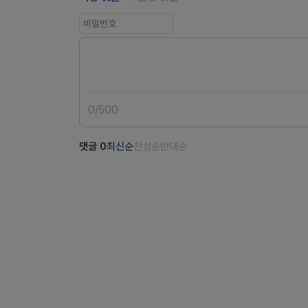
0
/
500
댓글
0
최신순
찬성순
반대순