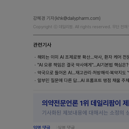
강혜경 기자(khk@dailypharm.com)
Copyright ⓒ 데일리팜. All rights reserved. 무단 전
관련기사
해외는 이미 AI 조제로봇 확산…약사, 환자 케어 
"AI 오류 책임은 결국 약사에게"…AI기본법 핵심은?
약국으로 들어온 AI…재고관리·처방해석·복약지도 '
알부민 질문에 다른 답…AI 프롬프트 맹점 채울 주
의약전문언론 1위 데일리팜이 
기사화된 제보내용에 대해서는 소정의 
익명 댓글
실명 댓글