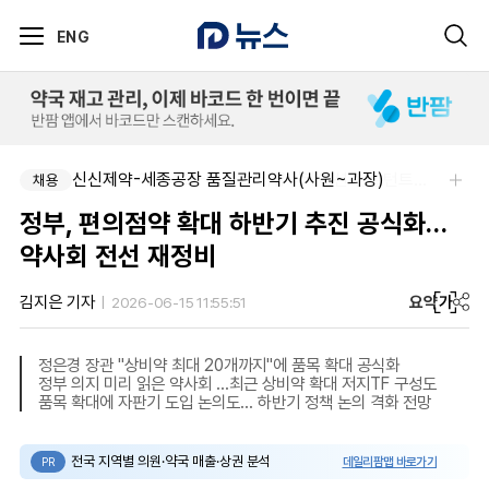
ENG
신신제약-세종공장 품질관리약사(사원~과장)
주식회사 에일리크-메디컬 커뮤니케이션 컨설턴트(Associate) / 메디컬라이터 채용
채용
채용
정부, 편의점약 확대 하반기 추진 공식화…
약사회 전선 재정비
요약
가
김지은 기자
2026-06-15 11:55:51
정은경 장관 "상비약 최대 20개까지"에 품목 확대 공식화
정부 의지 미리 읽은 약사회 …최근 상비약 확대 저지TF 구성도
품목 확대에 자판기 도입 논의도… 하반기 정책 논의 격화 전망
전국 지역별 의원·약국 매출·상권 분석
데일리팜맵 바로가기
PR