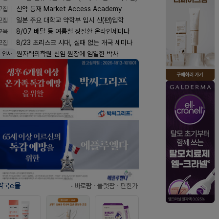
모집
신약 등재 Market Access Academy
모집
일본 주요 대학교 약학부 입시 신(편)입학
교육
8/07 배탈 등 여름철 장질환 온라인세미나
모집
8/23 초리스크 시대, 실패 없는 개국 세미나
원자력의학원 신임 원장에 임일한 박사
인사
약국e몰
· 바로팜
· 플랫팜
· 편한가