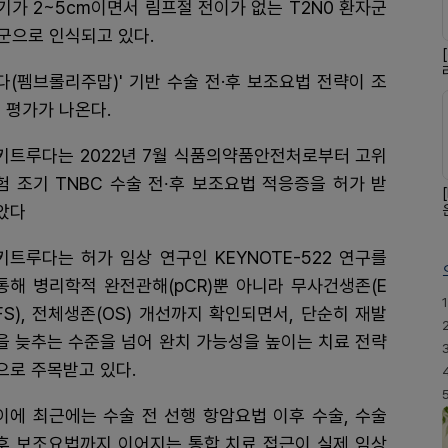
기가 2~5cm이면서 림프절 전이가 없는 T2N0 환자군
군으로 인식되고 있다.
다(펨브롤리주맙)' 기반 수술 전·후 보조요법 전략이 조
 평가가 나온다.
키트루다는 2022년 7월 식품의약품안전처로부터 고위
험 조기 TNBC 수술 전∙후 보조요법 적응증을 허가 받
았다
키트루다는 허가 임상 연구인 KEYNOTE-522 연구를
통해 병리학적 완전관해(pCR)뿐 아니라 무사건생존(E
1
FS), 전체생존(OS) 개선까지 확인되면서, 단순히 재발
을 늦추는 수준을 넘어 완치 가능성을 높이는 치료 전략
으로 주목받고 있다.
이에 최근에는 수술 전 선행 항암요법 이후 수술, 수술
후 보조요법까지 이어지는 통합 치료 접근이 실제 임상