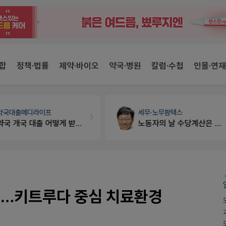
합
정책·법률
제약·바이오
약국·병원
칼럼·수첩
인물·연재
세무·노무
팜텍스
약국법률
법무법인 규원
노동자의 날 수당계산은 어떻게 되나요
문의합니다
대…키트루다 중심 치료환경