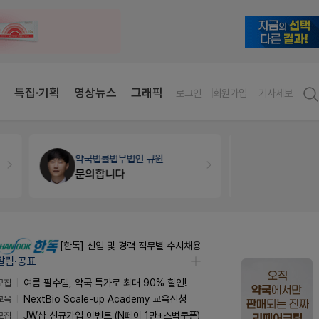
특집·기획
영상뉴스
그래픽
로그인
회원가입
기사제보
개국·경영
휴베이스
약국세무
미
Pm2000쓰는데..
[한독] 신입 및 경력 직무별 수시채용
알림·공표
모집
여름 필수템, 약국 특가로 최대 90% 할인!
교육
NextBio Scale-up Academy 교육신청
모집
JW샵 신규가입 이벤트 (N페이 1만+스벅쿠폰)