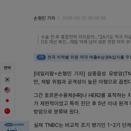
손형민 기자
2026-05-22 06:00:38
수술 전·후 통합전략 자리잡아…"2A기도 적극 치료
OS 개선 확인…재발 억제 넘어 생존 연장 의미 부
PR
전국 지역별 의원·약국 매출&상권&입지를 무
번역
[데일리팜=손형민 기자] 삼중음성 유방암(TN
만, 재발 위험과 공격성이 높은 아형으로 꼽힌
그간 호르몬수용체(HR)나 HER2를 표적하는
가 제한적이었고 특히 진단 후 5년 이내 원격
방암으로 분류돼 왔다.
실제 TNBC는 비교적 조기 병기인 1~2기 단