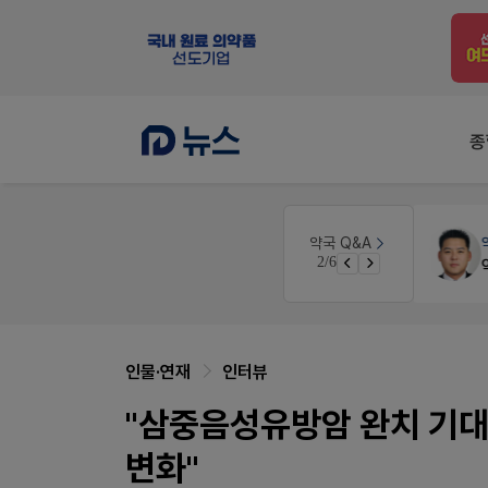
종
 디자인
약국대출
메디라이프
약국 Q&A
3/6
약국 개국 대출 어떻게 받아야할지 어렵습니다
인물·연재
인터뷰
"삼중음성유방암 완치 기
변화"