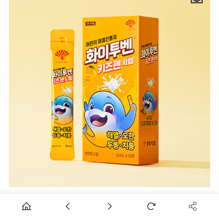
동화약품이 작년 출시한 어린이 해열진통제 '화이투벤키즈펜시럽'