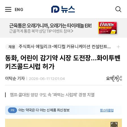
ENG
주식회사 에일리크-메디컬 커뮤니케이션 컨설턴트(Associate) / 메디컬라이터 채용
채용
동화, 어린이 감기약 시장 도전장…화이투벤
키즈콜드시럽 허가
요약
가
이탁순 기자
2026-06-11 12:01:04
챔프·콜대원 양강 구도 속 '짜먹는 시럽제' 경쟁 치열
아는 약국은 다 아는 신제품 최신정보
팜스타클럽
PR