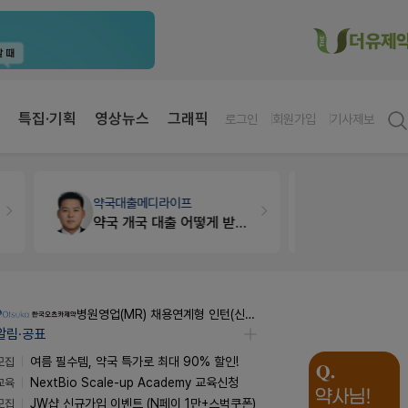
특집·기획
영상뉴스
그래픽
로그인
회원가입
기사제보
약국대출
메디라이프
세무·노무
팜
약국 개국 대출 어떻게 받아야할지 어렵습니다
본사 사업개발 팀원&팀장 채용
알림·공표
모집
여름 필수템, 약국 특가로 최대 90% 할인!
교육
NextBio Scale-up Academy 교육신청
모집
JW샵 신규가입 이벤트 (N페이 1만+스벅쿠폰)