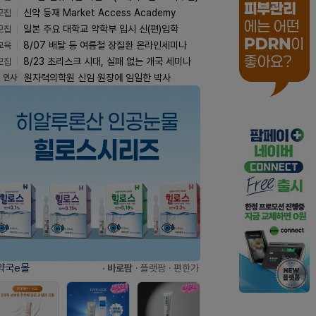
모집
신약 등재 Market Access Academy
모집
일본 주요 대학교 약학부 입시 신(편)입학
교육
8/07 배탈 등 여름철 장질환 온라인세미나
모집
8/23 초리스크 시대, 실패 없는 개국 세미나
박희진 병원약사회 중소·요양병원이사 부친
부음
약국e몰
· 바로팜
· 플랫팜
· 편한가