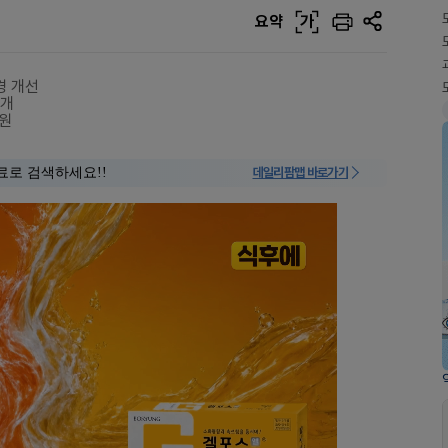
요약
가
경 개선
전개
후원
료로 검색하세요!!
데일리팜맵 바로가기