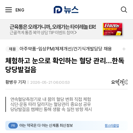
ENG
아주약품-임상PM/제제개선/건기식개발담당 채용
채용
체험하고 눈으로 확인하는 혈당 관리…한독
당당발걸음
요약
가
황병우 기자
2026-05-21 06:00:53
연속혈당측정기로 내 몸의 혈당 변화 직접 체험
식단·운동 따라 달라지는 혈당관리 중요성 공유
당당발걸음 캠페인 통해 생활 속 실천 방향 제시
아는 약국은 다 아는 신제품 최신정보
팜스타클럽
PR