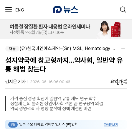
ENG
(유)한국비엠에스제약-(Sr.) MSL, Hematology (Permanent)
채용
성지약국에 창고형까지...약사회, 일반약 유
통 해법 찾는다
요약
가
김지은 기자
2026-06-16 06:00:46
가격 중심 경쟁 확산에 일반약 유통 제도 연구 착수
정찰제 논의 둘러싼 상임이사회 격론 끝 연구용역 의결
약국 경영·소비자 영향 분석해 정책 개선안 마련
일본 주요 대학교 약학부 입시 신(편)입학
자세히보기
PR