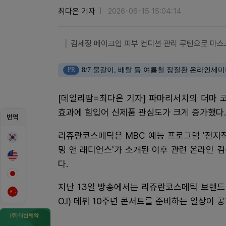
최다은 기자
2026-06-15 15:04:14
김세정 메이크업 피부 컨디션 관리 루틴으로 마스
PR
8/7 물갈이, 배탈 등 여름철 장질환 온라인세
[데일리팜=최다은 기자] 파마리서치의 더마 
효과에 힘입어 신제품 관심도가 크게 증가했다.
번역
리쥬란코스메틱은 MBC 예능 프로그램 '전지적
밍 앤 래디언스'가 소개된 이후 관련 온라인 검
다.
지난 13일 방송에서는 리쥬란코스메틱 브랜드 
O.I) 데뷔 10주년 콘서트를 준비하는 일상이 