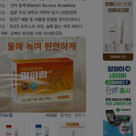
모집
신약 등재 Market Access Academy
모집
일본 주요 대학교 약학부 입시 신(편)입학
교육
8/07 배탈 등 여름철 장질환 온라인세미나
모집
8/23 초리스크 시대, 실패 없는 개국 세미나
강복인 원강팜 사장 차녀(8/23)
화촉
약국e몰
· 바로팜
· 플랫팜
· 편한가