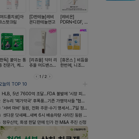
[여드름치료]아
[D판테놀]레비
[레비온]
[아워팜] 우리아
[흉터치료]
크스팟크림
온디판테놀연고
PDRN+EGF, 레
이 맞춤설계, 바
리페어겔
비온RX PDRN
로타민 kids 엘
EGF 크림
더베리맛
[한독] 붙이는 통
[리쥬올] 닥터 리
[휴온스 ] 비듬을
[쥬베룩] 진짜 쥬
[켄뷰] 오
증 전문가, 케토
쥬올 어드밴스드
한번에, 니조랄
베룩을 담은 약
폼타입, 로
톱 액티브 플라
PDRN 리쥬비네
2%액
국전용 PDLLA
5%폼에어
스타(쿨) 40매
이팅 크림 30ml
크림
60g
1 / 2
오늘의 TOP 10
HLB, 5년 7600억 조달…FDA 불발에 '시장 피로감'
2
온누리 '메가약국' 후폭풍…기존 가맹약사들 "협의체 만들자"
3
'서버 마비' 동원, 전화 주문·수기 명세서…7일 정상화 되나
4
셧다운 닷새째…새벽 6시 배송차량 사라진 동원 물류센터
5
정우신약, 회생 한달 만에 인가 전 M&A 추진 신청