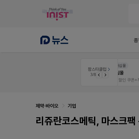
종
약사 전용 멤버십몰
팜스타클럽
우리 가족 다양한 상처엔 비아핀!
편한가 멤버십몰
3/8
청 GO!
가입 시 50% 할인 쿠폰+적립금까지!
제약·바이오
기업
리쥬란코스메틱, 마스크팩 