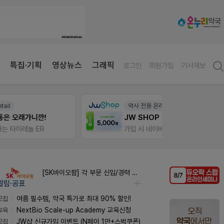
특집·기획
영상뉴스
그래픽
로그인
회원가입
기사제보
약사 전용 온라인몰
팜노
JW SHOP
이달의
가입 시 네이버 1만포인트 + 스벅쿠폰
좋아요
[SK바이오팜] 각 부문 신입/경력 구성원 영입
알림·공표
모집
여름 필수템, 약국 특가로 최대 90% 할인!
교육
NextBio Scale-up Academy 교육신청
모집
JW샵 신규가입 이벤트 (N페이 1만+스벅쿠폰)