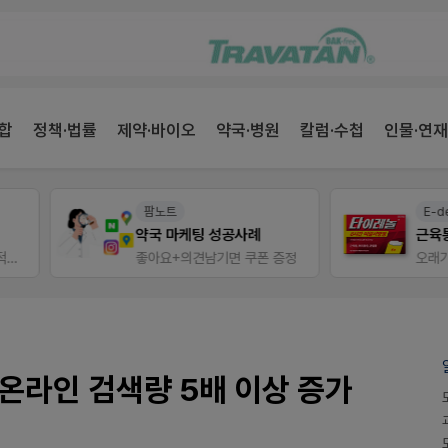
합
정책·법률
제약·바이오
약국·병원
칼럼·수첩
인물·연재
팜노트
E-detail
약국 마케팅 성공사례
근육통은 오래가니깐!
좋아요+의견남기면 쿠폰 증정
오래가는 타이레놀 ER
온라인 검색량 5배 이상 증가