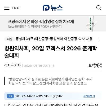
ENG
동성제약(주)아산공장-동성제약 아산공장 약사 채용
아주약품-임상PM/제제개선/건기식개발담당 채용
채용
채용
병원약사회, 20일 코엑스서 2026 춘계학
술대회
요약
가
김지은 기자
2026-06-15 09:15:16
‘병동전담약사와 팀의료 통한 치료이행기 환자안전 강화’ 주제
회원 약사 포스터 발표·병원약사회장 표창 등 시상 진행도
일본 주요 대학교 약학부 입시 신(편)입학
자세히보기
PR
[데일리팜=김지은 기자] 한국병원약사회(회장 정경주)는 오