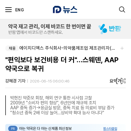
ENG
에이치디엑스 주식회사-의약품제조업 제조관리자(약사) 채용
채용
"편익보다 보건비용 더 커"…스웨덴, AAP
약국으로 복귀
요약
가
강혜경 기자
2026-06-15 06:00:46
박현진 약준모 회장, 해외 연구 통한 시사점 고찰
2009년 "소비자 편의 향상", 6년만에 재규제 조치
AAP 중독 증가→응급실 방문, 중독 치료 등 의료비 부담 증가
"청소년 중독 2배 이상 늘어…상비약 확대 능사 아니다"
아는 약국은 다 아는 신제품 최신정보
팜스타클럽
PR