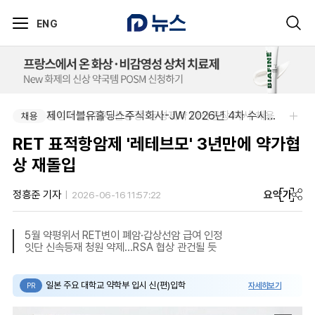
ENG
동성제약(주)아산공장-동성제약 아산공장 약사 채용
제이더블유홀딩스주식회사-JW 2026년 4차 수시채용
채용
채용
RET 표적항암제 '레테브모' 3년만에 약가협
상 재돌입
요약
가
정흥준 기자
2026-06-16 11:57:22
5월 약평위서 RET변이 폐암·갑상선암 급여 인정
잇단 신속등재 청원 약제...RSA 협상 관건될 듯
일본 주요 대학교 약학부 입시 신(편)입학
자세히보기
PR