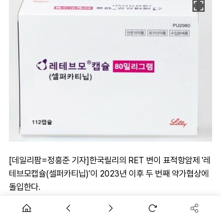
[데일리팜=정흥준 기자]한국릴리의 RET 변이 표적항암제 '레
테브모캡슐(셀퍼카티닙)'이 2023년 이후 두 번째 약가협상에
돌입한다.
지난 2022년 국내 최초의 RET 변이 표적항암제로 허가를 받