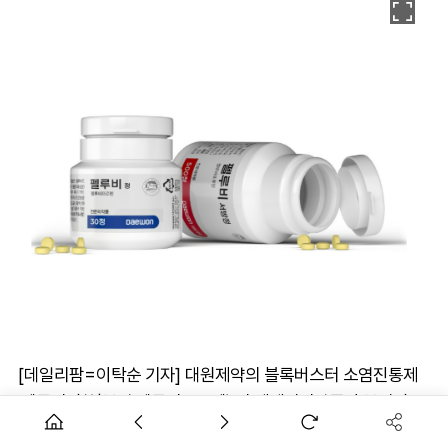
[데일리팜=이탁순 기자] 대원제약의 블록버스터 소염진통제
'펠루비정(성분명 펠루비프로펜)'의 제네릭의약품이 본격적으
로 시장에 나올 채비를 하고 있다. 현재 3개사만 제네릭 시장에