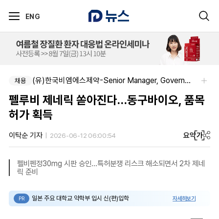
ENG
(유)한국비엠에스제약-Senior Manager, Government Affairs & External Liaison (Permanent)
채용
펠루비 제네릭 쏟아진다…동구바이오, 품목
허가 획득
요약
가
이탁순 기자
2026-06-12 06:00:54
펠비펜정30mg 시판 승인…특허분쟁 리스크 해소되면서 2차 제네
릭 준비
일본 주요 대학교 약학부 입시 신(편)입학
자세히보기
PR