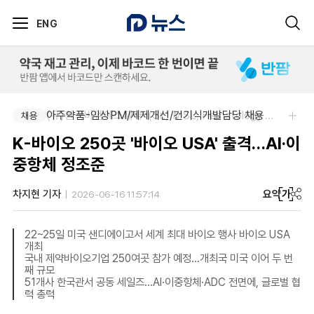
ENG
아주약품-임상PM/제제개선/건기식개발담당 채용
(유)한국비엠에스제약-(Sr.) MSL, Hematology (Permanent)
채용
채용
K-바이오 250곳 '바이오 USA' 출격…AI·이
중항체 정조준
요약
가
차지현 기자
2026-06-16 11:57:14
22~25일 미국 샌디에이고서 세계 최대 바이오 행사 바이오 USA
개최
국내 제약바이오기업 250여곳 참가 예정...개최국 미국 이어 두 번
째 규모
51개사 한국관서 공동 세일즈…AI·이중항체·ADC 전면에, 글로벌 협
력 총력