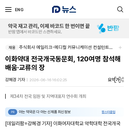
ENG
주식회사 에일리크-메디컬 커뮤니케이션 컨설턴트(Associate) / 메디컬라이터 채용
채용
이화약대 전국개국동문회, 120여명 참석해
배움·교류의 장
요약
가
강혜경 기자
2026-06-16 16:02:25
제34차 전국 임원 및 지역대표자 연수회 개최
아는 약국은 다 아는 신제품 최신정보
팜스타클럽
PR
[데일리팜=강혜경 기자] 이화여자대학교 약학대학 전국개국