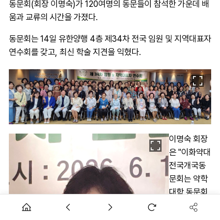
동문회(회장 이명숙)가 120여명의 동문들이 참석한 가운데 배
움과 교류의 시간을 가졌다.
동문회는 14일 유한양행 4층 제34차 전국 임원 및 지역대표자
연수회를 갖고, 최신 학술 지견을 익혔다.
이명숙 회장
은 "이화약대
전국개국동
문회는 약학
대학 동문회
가운데 가장
오랜 기간 선