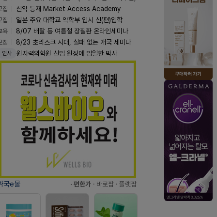
모집
신약 등재 Market Access Academy
모집
일본 주요 대학교 약학부 입시 신(편)입학
교육
8/07 배탈 등 여름철 장질환 온라인세미나
모집
8/23 초리스크 시대, 실패 없는 개국 세미나
원자력의학원 신임 원장에 임일한 박사
인사
약국e몰
· 편한가
· 바로팜
· 플랫팜