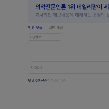
의약전문언론 1위 데일리팜이 
기사화된 제보내용에 대해서는 소정의 
익명 댓글
실명 댓글
0
/
500
댓글
0
최신순
찬성순
반대순