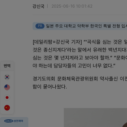
강신국
2025-06-16 10:01:42
PR
일본 주요 대학교 약학부 한국인 특별 전형 입
[데일리팜=강신국 기자] “‘곡식을 심는 것은
것은 종신지계다’라는 말에서 유래한 백년지대
심는 것은 몇 년지계라고 보아야 할까.” “문
야 하는데 담당자들의 고민이 너무 없다.”
번역
경기도의회 문화체육관광위원회 약사출신 이진형
함이 묻어나왔다.