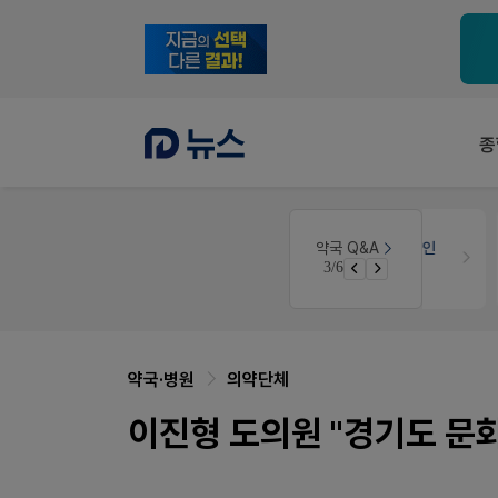
종
약국인테리어
생각자국 디자인
약국 Q&A
3/6
매대 높이
약국·병원
의약단체
이진형 도의원 "경기도 문