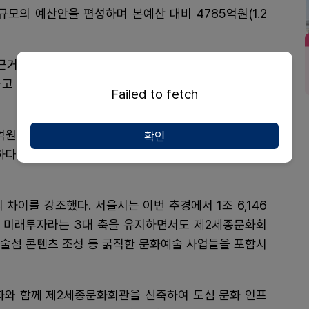
규모의 예산안을 편성하며 본예산 대비 4785억원(1.2
근거로 “민생경제 회복, 미래 산업 경쟁력 강화, 사회기
다고 밝혔지만, 문화예술·체육·관광 분야는 37개 주요사
Failed to fetch
9억원 증액됐다고는 하지만, 대부분이 국비 매칭 의무경
확인
하다"며, 경기도의 문화예술 정책 의지를 의심할 수밖에
차이를 강조했다. 서울시는 이번 추경에서 1조 6,146
안전, 미래투자라는 3대 축을 유지하면서도 제2세종문화회
 예술섬 콘텐츠 조성 등 굵직한 문화예술 사업들을 포함시
화와 함께 제2세종문화회관을 신축하여 도심 문화 인프