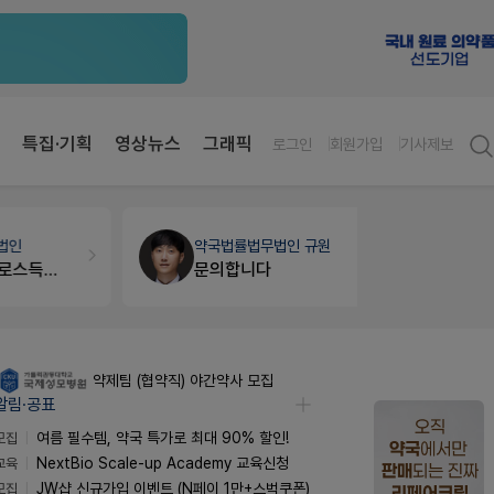
특집·기획
영상뉴스
그래픽
로그인
회원가입
기사제보
약국법률
법무법인 규원
세무·노무
팜
문의합니다
약제팀 (협약직) 야간약사 모집
알림·공표
모집
여름 필수템, 약국 특가로 최대 90% 할인!
교육
NextBio Scale-up Academy 교육신청
모집
JW샵 신규가입 이벤트 (N페이 1만+스벅쿠폰)