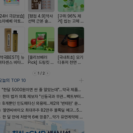
[24H 극강보습]
[평점 4.9]약사
[구취 96% 제
[여름 한정 특가]
[쿠팡 완판]
소이베베 아토
선택 근본 솔루
거] 씹는 고체 가
편한가 여름 쿨
생 아르기닌
크림
션, 솔티스
글
세일! (여름 필수
너지 젤리
템 싹쓰리)
[약국BEST!] 뉴
[올리브베러
[국내최초] 모기
[완전방수] 눈시
[약물 0%]
비타센스 비타민
Pick] 드링킷 건
디퓨저 천연 계
림없는 선크림
훅 벌레독소
흡입기
강음료
피 모키센트 디
(SPF50+)
인기
퓨저
1 / 2
오늘의 TOP 10
"한달 5000원이면 싼 줄 알았는데"…약국 제품과 비교해보니
2
한미 법카 의혹 제보자 "신동국과 무관…팩트부터 따져야"
3
8개뿐인 인도메타신 외용제…제2의 '반테린' 쏟아지나
4
엘앤씨바이오 최대주주 82만주 블록딜 예고…500억 규모
5
한 달 만에 처방액 6배 껑충?…약가 유연계약제 착시효과