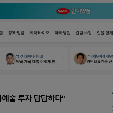
합
정책·법률
제약·바이오
약국·병원
칼럼·수첩
인물·연재
약국대출
메디라이프
약국세무
미래 세무법인
약국 개국 대출 어떻게 받아야할지 어렵습니다
경단녀요건중 근로스득원천징수액
화예술 투자 답답하다"