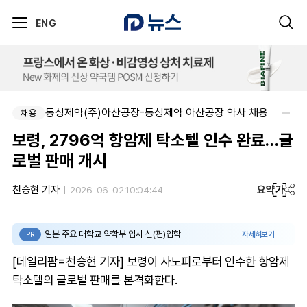
ENG
동성제약(주)아산공장-동성제약 아산공장 약사 채용
채용
보령, 2796억 항암제 탁소텔 인수 완료…글
로벌 판매 개시
요약
가
천승현 기자
2026-06-02 10:04:44
일본 주요 대학교 약학부 입시 신(편)입학
자세히보기
PR
[데일리팜=천승현 기자] 보령이 사노피로부터 인수한 항암제
탁소텔의 글로벌 판매를 본격화한다.