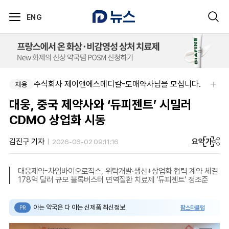
ENG
주식회사 제이앤에스메디칼-도매약사님을 모십니다.
채용
대웅, 중국 제약사와 ‘듀피젠트’ 시밀러
CDMO 상업화 시동
요약
가
김진구 기자
2026-06-02 09:11:16
대웅제약-차임바이오로직스, 위탁개발·생산+상업화 협력 계약 체결
178억 달러 규모 블록버스터 면역질환 치료제 ‘듀피젠트’ 정조준
아는 약국은 다 아는 신제품 최신정보
팜스타클럽
PR