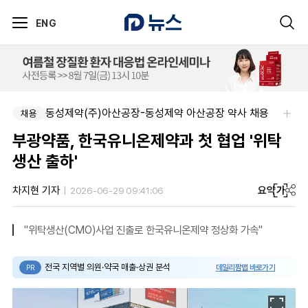
ENG
동성제약(주)아산공장-동성제약 아산공장 약사 채용
채용
부광약품, 한국유니온제약과 첫 협업 '위탁
생산 출하'
요약
가
차지현 기자
2026-06-29 09:41:06
"위탁생산(CMO)사업 진출로 한국유니온제약 정상화 가속"
전국 지역별 의원·약국 매출·상권 분석
데일리팜맵 바로가기
PR