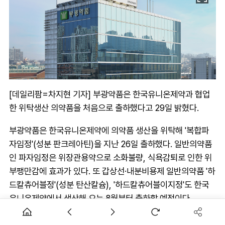
[데일리팜=차지현 기자] 부광약품은 한국유니온제약과 협업
한 위탁생산 의약품을 처음으로 출하했다고 29일 밝혔다.
부광약품은 한국유니온제약에 의약품 생산을 위탁해 '복합파
자임정'(성분 판크레아틴)을 지난 26일 출하했다. 일반의약품
인 파자임정은 위장관용약으로 소화불량, 식욕감퇴로 인한 위
부팽만감에 효과가 있다. 또 갑상선·내분비용제 일반의약품 '하
드칼츄어블정'(성분 탄산칼슘), '하드칼츄어블이지정'도 한국
유니온제약에서 생산해 오는 8월부터 출하할 예정이다.
부광약품 관계자는 "파자임정은 부광약품의 생산역량 부족으