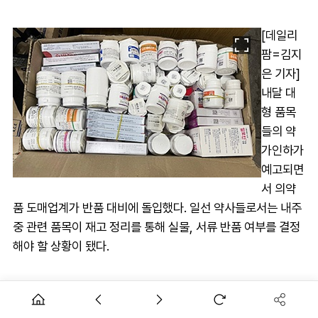
[데일리
팜=김지
은 기자]
내달 대
형 품목
들의 약
가인하가
예고되면
서 의약
품 도매업계가 반품 대비에 돌입했다. 일선 약사들로서는 내주
중 관련 품목이 재고 정리를 통해 실물, 서류 반품 여부를 결정
해야 할 상황이 됐다.
23일 의약품 유통업계에 따르면 9월 1일자로 110여개 품목의
약가인하가 예고되면서 거래 약국은 물론이고 주요 온라인몰