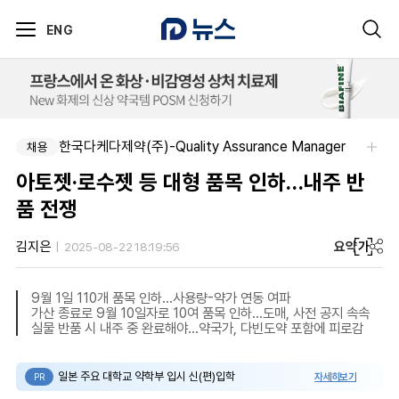
ENG
한국다케다제약(주)-Quality Assurance Manager
채용
아토젯·로수젯 등 대형 품목 인하…내주 반
품 전쟁
요약
가
김지은
2025-08-22 18:19:56
9월 1일 110개 품목 인하…사용량-약가 연동 여파
가산 종료로 9월 10일자로 10여 품목 인하…도매, 사전 공지 속속
실물 반품 시 내주 중 완료해야…약국가, 다빈도약 포함에 피로감
일본 주요 대학교 약학부 입시 신(편)입학
자세히보기
PR