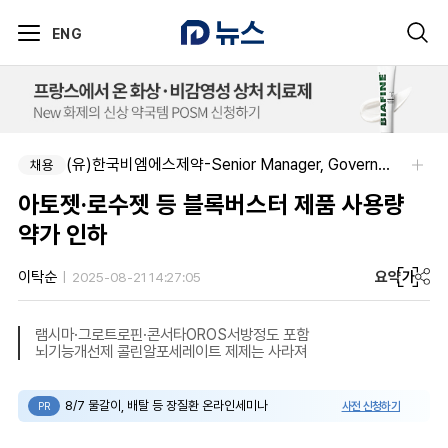
ENG
(유)한국비엠에스제약-Senior Manager, Government Affairs & External Liaison (Permanent)
채용
아토젯·로수젯 등 블록버스터 제품 사용량
약가 인하
요약
가
이탁순
2025-08-21 14:27:05
램시마·그로트로핀·콘서타OROS서방정도 포함
뇌기능개선제 콜린알포세레이트 제제는 사라져
8/7 물갈이, 배탈 등 장질환 온라인세미나
사전 신청하기
PR