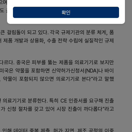
며, 비보존제약은 비마약성 진통제 ‘어나프라’ 패치제
등도 글루카곤 유사 펩타이드(GLP-1) 제제를 마이크로니
확인
큰 걸림돌이 되고 있다. 각국 규제기관의 분류 체계, 품
서 제품 개발과 상용화, 수출 전략 수립에 실질적인 규제
 다르다. 중국은 피부를 뚫는 제품을 의료기기로 보지만
“미국은 약물을 포함하면 신약허가신청서(NDA)나 바이
, 약물이 포함되지 않으면 의료기기로 본다"라고 말했
 의료기기로 분류한다. 특히 CE 인증서를 요구해 진출
허가 신청 절차를 갖고 있어 시장 진출이 까다롭다"라고
인해 데이터 중복 제출, 허가 지연, 제조 공정의 이중