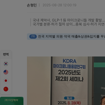
손형민
2025-08-28 12:00:19
국내 제약사, GLP-1 등 마이크로니들 개발 활발
국가별 분류·허가 절차 상이…중복 심사·허가 지연
PR
전국 지역별 의원·약국 매출&상권&입지를 무
번역