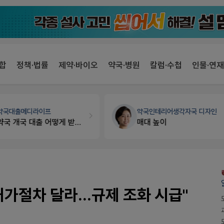
합
정책·법률
제약·바이오
약국·병원
칼럼·수첩
인물·연재
약국인테리어
생각자국 디자인
개국·경영
휴베이스
매대 높이
Pm2000쓰는데..
가절차 달라...규제 조화 시급"