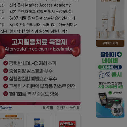
모집
신약 등재 Market Access Academy
모집
일본 주요 대학교 약학부 입시 신(편)입학
교육
8/07 배탈 등 여름철 장질환 온라인세미나
모집
8/23 초리스크 시대, 실패 없는 개국 세미나
원자력의학원 신임 원장에 임일한 박사
인사
약국e몰
· 바로팜
· 편한가
· 플랫팜