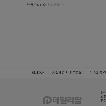
댓글
0
최신순
찬성순
반대순
회사소개
사업제휴 및 광고문의
뉴스제공 
등록
발행
전화