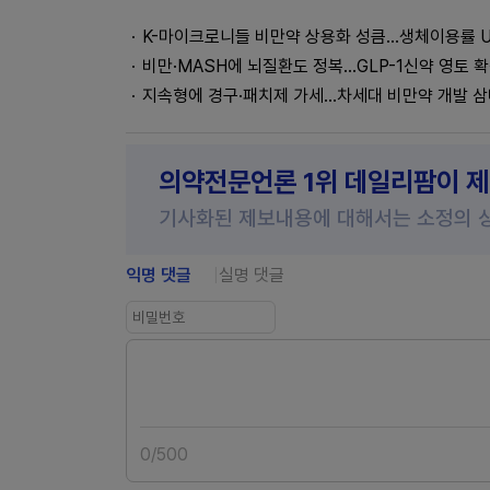
K-마이크로니들 비만약 상용화 성큼...생체이용률 
비만·MASH에 뇌질환도 정복…GLP-1신약 영토 
지속형에 경구·패치제 가세...차세대 비만약 개발 
의약전문언론 1위 데일리팜이 
기사화된 제보내용에 대해서는 소정의 
익명 댓글
실명 댓글
0
/
500