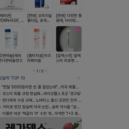
[레비온]
[켄뷰] 오리지널
[켄뷰] 다양한 통
[한독] 붙이는 통
[휴온스 ] 
PDRN+EGF, 레
폼타입, 로게인
증에, 타이레놀
증 전문가, 케토
한번에, 니
비온RX PDRN
5%폼에어로졸
정 500mg 10
톱 액티브 플라
2%액
EGF 크림
60g
정
스타(쿨) 40매
[D판테놀]레비
[흉터치료]아크
[알엑스미] 알엑
[아워팜] 우리아
[여드름치료
온디판테놀연고
리페어겔
스미 리쥬영 울
이 맞춤설계, 바
크스팟크림
트라 PDRN
로타민 kids 엘
10000 딥리페
더베리맛
1 / 2
어 크림
오늘의 TOP 10
"한달 5000원이면 싼 줄 알았는데"…약국 제품과 비교해보니
2
코스닥 퇴출 규정 현실화…바이오헬스 8곳 '경고등'
3
먼디파마 수장 교체...노바티스 출신 조연진 전무 내정
4
거리로 번진 잠실역 약국 논란…송파 약사들 "공공성 훼손"
5
이름만 바꾼 '택갈이 약' 수천 개…무색한 '1+3 생동'