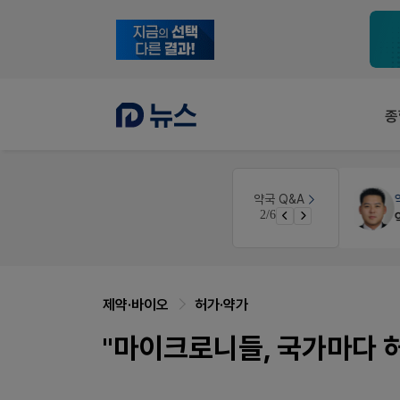
종
원
약국대출
메디라이프
약국 Q&A
3/6
약국 개국 대출 어떻게 받아야할지 어렵습니다
제약·바이오
허가·약가
"마이크로니들, 국가마다 허