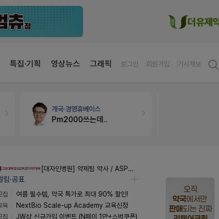
특집·기획
영상뉴스
그래픽
로그인
회원가입
기사제보
약국세무
미래 세무법인
세무·노무
팜
경단녀요건중 근로스득원천징수액
[대자인병원] 약제팀 약사 / ASP팀 감염전문약사 모집
알림·공표
모집
여름 필수템, 약국 특가로 최대 90% 할인!
교육
NextBio Scale-up Academy 교육신청
모집
JW샵 신규가입 이벤트 (N페이 1만+스벅쿠폰)