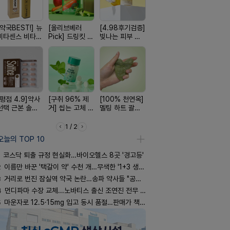
[약국BEST!] 뉴
[올리브베러
[4.98후기검증]
[완전방수] 눈시
[여름 한정 
비타센스 비타민
Pick] 드링킷 건
빛나는 피부 오
림없는 선크림
편한가 여름
흡입기
강음료
브링 세럼
(SPF50+)
세일! (여름
템 싹쓰리)
[평점 4.9]약사
[구취 96% 제
[100% 천연옥]
[24H 극강보습]
[약물 0%]
선택 근본 솔루
거] 씹는 고체 가
멜팅 하트 괄사
소이베베 아토
훅 벌레독소
션, 솔티스
글
마사지기
크림
인기
1 / 2
오늘의 TOP 10
코스닥 퇴출 규정 현실화…바이오헬스 8곳 '경고등'
2
이름만 바꾼 '택갈이 약' 수천 개…무색한 '1+3 생동'
3
거리로 번진 잠실역 약국 논란…송파 약사들 "공공성 훼손"
4
먼디파마 수장 교체...노바티스 출신 조연진 전무 내정
5
마운자로 12.5·15mg 입고 동시 품절…판매가 책정 고심