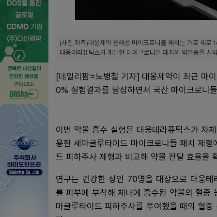
(사진 좌측)대웅제약 용해성 마이크로니들 패치는 가로 세로 1c
대웅테라퓨틱스가 개발한 마이크로니들 패치의 약물층을 시각적
[데일리팜=노병철 기자] 대웅제약이 최근 마
0% 실험결과를 달성하면서 국산 마이크로니들
이번 약물 흡수 실험은 대웅테라퓨틱스가 자체 
용한 세마글루타이드 마이크로니들 패치 제형에
드 피하주사 제형과 비교해 약물 전달 효율을 
연구는 건강한 성인 70명을 대상으로 대웅
를 피부에 부착해 체내에 흡수된 약물의 혈중 
마글루타이드 피하주사를 투여했을 때의 혈중 