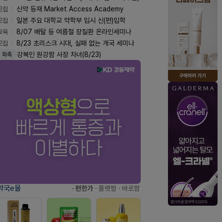
모집
신약 등재 Market Access Academy
모집
일본 주요 대학교 약학부 입시 신(편)입학
교육
8/07 배탈 등 여름철 장질환 온라인세미나
모집
8/23 초리스크 시대, 실패 없는 개국 세미나
강복인 원강팜 사장 차녀(8/23)
화촉
약국e몰
· 편한가
· 플랫팜
· 바로팜