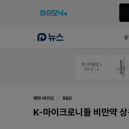
종
몰
온라인세미나
팜스타클럽
듀오락 스탑과 여름철 장질환 대응법
3/8
가입 시 50% 할인 쿠폰+적립금까지!
물갈이, 배탈, 설사 환자를 위한 실전 상담&판매 전략
제약·바이오
R&D
K-마이크로니들 비만약 상용