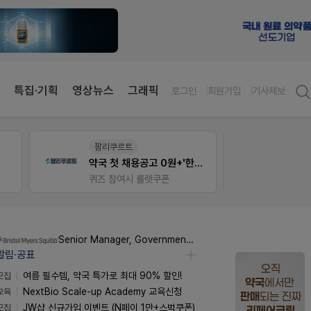
특집·기획
영상뉴스
그래픽
로그인
회원가입
기사제보
팜리쿠르트
약사 
약국 첫 채용공고 0원+'한번 더' 무료 연장
JW S
퀴즈 참여시 룰렛쿠폰
Senior Manager, Government Affairs & External Liaison (Permanent)
알림·공표
모집
여름 필수템, 약국 특가로 최대 90% 할인!
교육
NextBio Scale-up Academy 교육신청
모집
JW샵 신규가입 이벤트 (N페이 1만+스벅쿠폰)