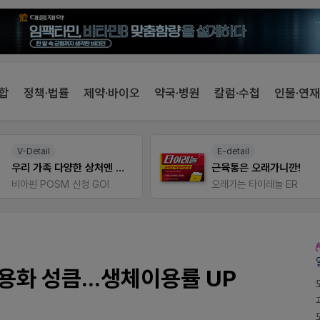
합
정책·법률
제약·바이오
약국·병원
칼럼·수첩
인물·연재
V-Detail
E-detail
우리 가족 다양한 상처엔 비아핀!
근육통은 오래가니깐!
비아핀 POSM 신청 GO!
오래가는 타이레놀 ER
화 성큼...생체이용률 UP