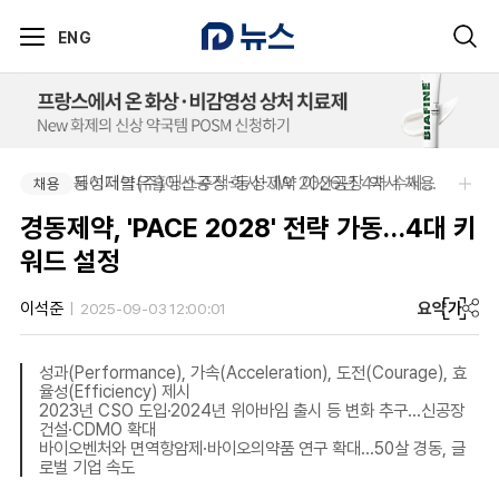
ENG
동성제약(주)아산공장-동성제약 아산공장 약사 채용
제이더블유홀딩스주식회사-JW 2026년 4차 수시채용
채용
채용
경동제약, 'PACE 2028' 전략 가동…4대 키
워드 설정
요약
가
이석준
2025-09-03 12:00:01
성과(Performance), 가속(Acceleration), 도전(Courage), 효
율성(Efficiency) 제시
2023년 CSO 도입·2024년 위아바임 출시 등 변화 추구…신공장
건설·CDMO 확대
바이오벤처와 면역항암제·바이오의약품 연구 확대…50살 경동, 글
로벌 기업 속도