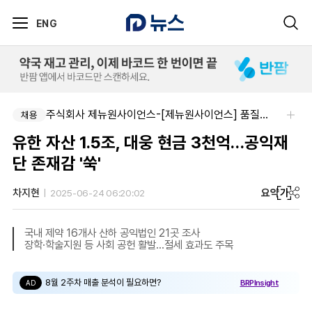
ENG
주식회사 제뉴원사이언스-[제뉴원사이언스] 품질관리약사 모집(경력무관)
채용
유한 자산 1.5조, 대웅 현금 3천억…공익재
단 존재감 '쑥'
요약
가
차지현
2025-06-24 06:20:02
국내 제약 16개사 산하 공익법인 21곳 조사
장학·학술지원 등 사회 공헌 활발...절세 효과도 주목
8월 2주차 매출 분석이 필요하면?
BRPInsight
AD