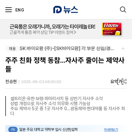
ENG
SK 바이오팜 (주)-[SK바이오팜] 각 부문 신입/경력 구성원 영입
(유)한국비엠에스제약-NPP & BD (Sr.) Specialist, CSE&BD (Fixed)
채용
채용
주주 친화 정책 동참...자사주 줄이는 제약사
들
요약
가
천승현
2025-09-03 06:20:02
셀트리온·유한·보령·파마리서치 등 상반기 자사주 소각
상법 개정으로 자사주 소각 의무화 시행 가능성
주요 제약사 5곳 중 1곳 자사주 0...광동제약·현대약품 등 자사주 최
다
일본 주요 대학교 약학부 입시 신(편)입학
자세히보기
PR