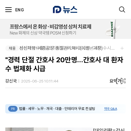
ENG
신신제약-세종공장 품질관리약사(사원~과장)
제이더블유홀딩스주식회사-JW 2026년 4차 수시채용
채용
채용
"경력 단절 간호사 20만명…간호사 대 환자
수 법제화 시급
요약
가
강신국
2025-06-25 10:11:44
법률 · 세무 · 노무 · 개국 · 대출 · 인테리어 무료 컨설팅
약국 Q&A
PR
[데일리팜=강신