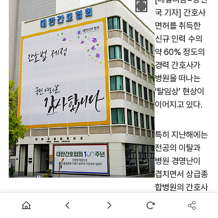
국 기자] 간호사
면허를 취득한
신규 인력 수의
약 60% 정도의
경력 간호사가
병원을 떠나는
‘탈임상’ 현상이
이어지고 있다.
특히 지난해에는
전공의 이탈과
병원 경영난이
겹치면서 상급종
합병원의 간호사
증가율이 전년 대비 30%대에 머무는 등 간호사들의 근무 여건
은 날이 갈수록 악화하고 있는 것으로 나타났다.