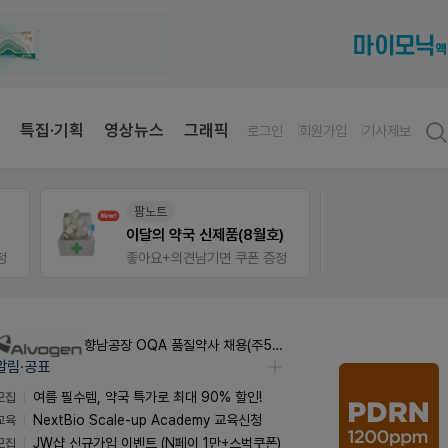
특집·기획
영상뉴스
그래픽
로그인
회원가입
기사제보
팜노트
팜리쿠
이달의 약국 신제품(8월호)
정
좋아요+의견남기면 쿠폰 증정
퀴즈 
[한독] 신입 및 경력 직무별 수시채용
알림·공표
모집
여름 필수템, 약국 특가로 최대 90% 할인!
교육
NextBio Scale-up Academy 교육신청
모집
JW샵 신규가입 이벤트 (N페이 1만+스벅쿠폰)