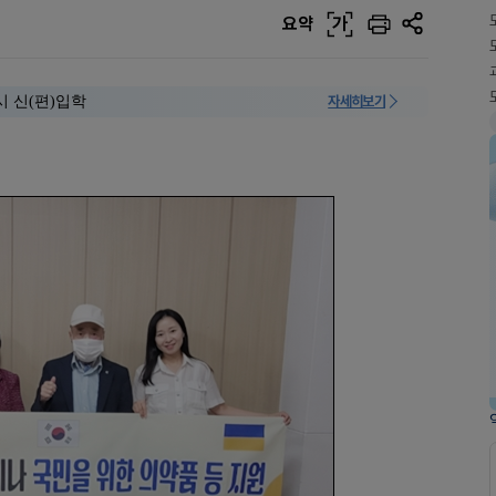
요약
가
시 신(편)입학
자세히보기