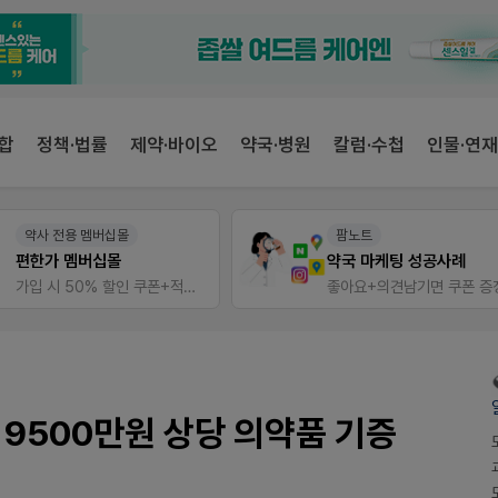
합
정책·법률
제약·바이오
약국·병원
칼럼·수첩
인물·연재
약사 전용 멤버십몰
팜노트
편한가 멤버십몰
약국 마케팅 성공사례
가입 시 50% 할인 쿠폰+적립금까지!
좋아요+의견남기면 쿠폰 증
 9500만원 상당 의약품 기증