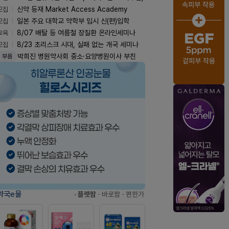
모집
신약 등재 Market Access Academy
모집
일본 주요 대학교 약학부 입시 신(편)입학
교육
8/07 배탈 등 여름철 장질환 온라인세미나
모집
8/23 초리스크 시대, 실패 없는 개국 세미나
박희진 병원약사회 중소·요양병원이사 부친
지오영그룹 2026년 임원승진(8/3)
부음
인사
약국e몰
· 플랫팜
· 바로팜
· 편한가