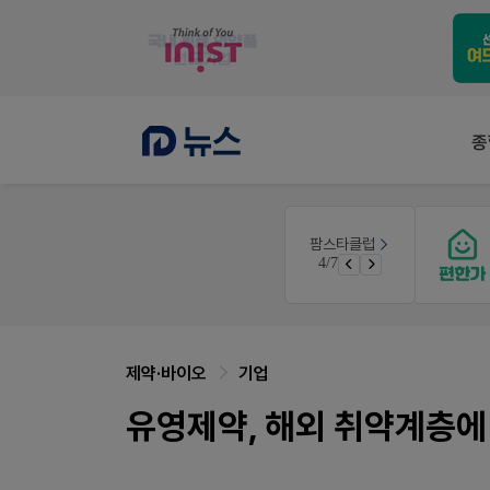
종
약사 전용 온라인몰
팜스타클럽
니깐!
JW SHOP
4/7
 ER
가입 시 네이버 1만포인트 + 스벅쿠폰
제약·바이오
기업
유영제약, 해외 취약계층에