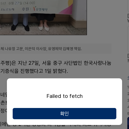
나유정 고문, 이은덕 이사장, 유영제약 김혜영 책임.
주평)은 지난 27일, 서울 중구 사단법인 한국사랑나눔
기증식을 진행했다고 1일 밝혔다.
1
엠서방정 ▲로페리손정 등으로, 총 9500만원 규모
Failed to fetch
구촌보건복지를 통해 캄보디아와 우크라이나의 의료 소
정이다.
확인
기에만 총 2억원 상당의 의약품을 국내외 의료 취약계층