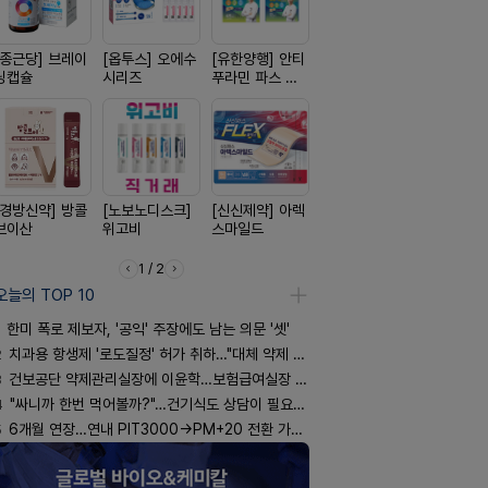
[종근당] 브레이
[옵투스] 오에수
[유한양행] 안티
[일양약품] 도담
[리쥬올]
닝캡슐
시리즈
푸라민 파스 시
도담 시리즈
PDLLA 퍼
리즈
림 30ml
[경방신약] 방콜
[노보노디스크]
[신신제약] 아렉
[동성제약] 정로
[일양약품]
브이산
위고비
스마일드
환 F정
엑스피
1 / 2
오늘의 TOP 10
한미 폭로 제보자, '공익' 주장에도 남는 의문 '셋'
2
치과용 항생제 '로도질정' 허가 취하…"대체 약제 충분"
3
건보공단 약제관리실장에 이윤학…보험급여실장 윤유경
4
"싸니까 한번 먹어볼까?"…건기식도 상담이 필요한 이유
5
6개월 연장…연내 PIT3000→PM+20 전환 가능할까