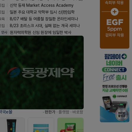
모집
신약 등재 Market Access Academy
모집
일본 주요 대학교 약학부 입시 신(편)입학
교육
8/07 배탈 등 여름철 장질환 온라인세미나
모집
8/23 초리스크 시대, 실패 없는 개국 세미나
원자력의학원 신임 원장에 임일한 박사
인사
약국e몰
· 편한가
· 플랫팜
· 바로팜