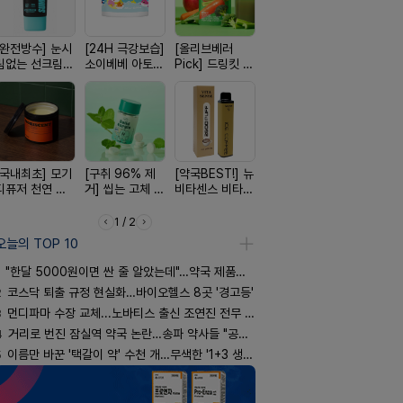
[완전방수] 눈시
[24H 극강보습]
[올리브베러
[약물 0%] 터치
[여름 한정 
림없는 선크림
소이베베 아토
Pick] 드링킷 건
훅 벌레독소 흡
편한가 여름
(SPF50+)
크림
강음료
인기
세일! (여름
템 싹쓰리)
[국내최초] 모기
[구취 96% 제
[약국BEST!] 뉴
[4.98후기검증]
[쿠팡 완판]
디퓨저 천연 계
거] 씹는 고체 가
비타센스 비타민
빛나는 피부 오
생 아르기닌
피 모키센트 디
글
흡입기
브링 세럼
너지 젤리
퓨저
1 / 2
오늘의 TOP 10
"한달 5000원이면 싼 줄 알았는데"…약국 제품과 비교해보니
2
코스닥 퇴출 규정 현실화…바이오헬스 8곳 '경고등'
3
먼디파마 수장 교체...노바티스 출신 조연진 전무 내정
4
거리로 번진 잠실역 약국 논란…송파 약사들 "공공성 훼손"
5
이름만 바꾼 '택갈이 약' 수천 개…무색한 '1+3 생동'