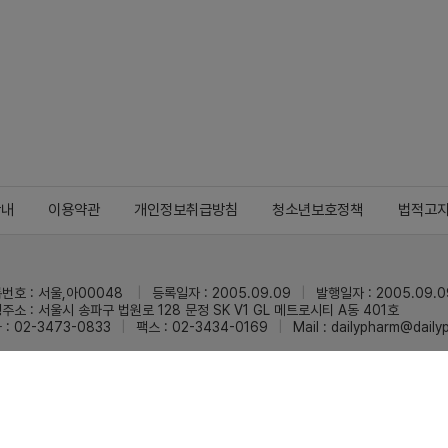
안내
이용약관
개인정보취급방침
청소년보호정책
법적고
번호 : 서울,아00048
등록일자 : 2005.09.09
발행일자 : 2005.09.0
주소 : 서울시 송파구 법원로 128 문정 SK V1 GL 메트로시티 A동 401호
 : 02-3473-0833
팩스 : 02-3434-0169
Mail :
dailypharm@dail
리팜의 모든 콘텐츠(기사)를 무단 사용하는 것은 저작권법에 저촉되며, 법적 제재를
pyright © Dailypharm1999-2026,All rights reserved.