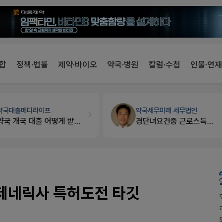
합
정책·법률
제약·바이오
약국·병원
칼럼·수첩
인물·연재
약국대출
메디라이프
약국세무
미래 세무법인
약국 개국 대출 어떻게 받아야할지 어렵습니다
경단녀요건중 근로스득원천징수액
제네릭사 특허도전 타깃