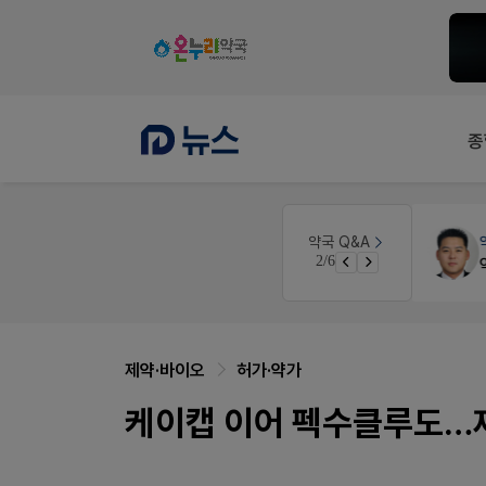
종
약국법률
법무법인 규원
약국 Q&A
2/6
문의합니다
제약·바이오
허가·약가
케이캡 이어 펙수클루도…