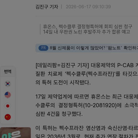
김진구 기자
2026-06-17 09:10:39
휴온스, 펙수클루 결정형특허에 회피 심판 청구
14일 내 우판권 노린 후발주자 추가 합류 예고
PR
8월 신제품이 이렇게 많았어? ‘팜노트’ 확인하
[데일리팜=김진구 기자] 대웅제약의 P-CAB
번역
질환 치료제 '펙수클루(펙수프라잔)'를 타깃
의 특허 도전이 시작됐다.
17일 제약업계에 따르면 휴온스는 최근 대웅
수클루의 결정형특허(10-2081920)에 소
심판 4건을 청구했다.
이 특허는 펙수프라잔 염산염과 숙신산염·타르
일은 2036년 3월로, 현재 추가 연장 절차가