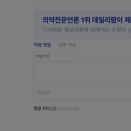
의약전문언론 1위 데일리팜이 
기사화된 제보내용에 대해서는 소정의 
익명 댓글
실명 댓글
0
/
500
댓글
0
최신순
찬성순
반대순