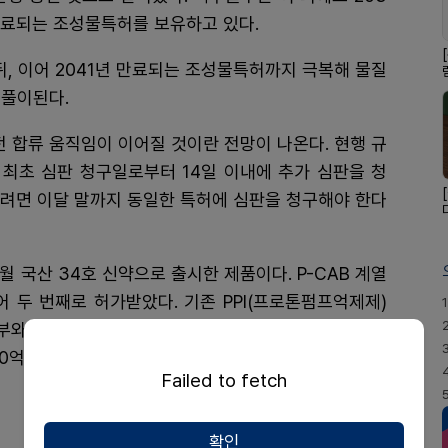
 만료되는 조성물특허를 보유하고 있다.
뒤, 이어 2041년 만료되는 조성물특허까지 극복해 물질
 풀이된다.
 합류 움직임이 이어질 것이란 전망이 나온다. 현행 규
최초 심판 청구일로부터 14일 이내에 추가 심판을 청
하려면 이달 말까지 동일한 특허에 심판을 청구해야 한다
월 국산 34호 신약으로 출시한 제품이다. P-CAB 계열
 두 번째로 허가받았다. 기존 PPI(프로톤펌프억제제)
1
여부와 상관없이 복용할 수 있다는 장점을 앞세워 처방실
0억원으로, 전년동기 788억원 대비 11% 증가했다. 올
Failed to fetch
확인