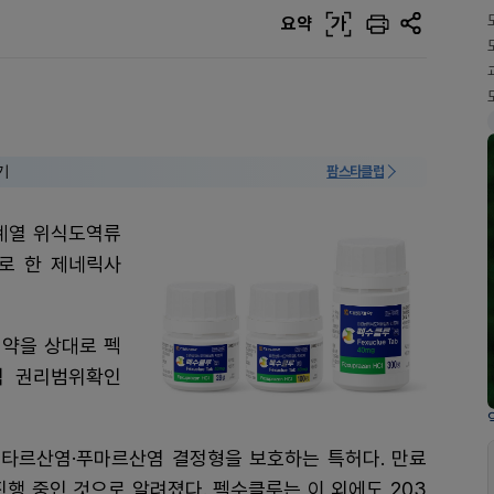
요약
가
기
팜스타클럽
 계열 위식도역류
으로 한 제네릭사
제약을 상대로 펙
극적 권리범위확인
타르산염·푸마르산염 결정형을 보호하는 특허다. 만료
 진행 중인 것으로 알려졌다. 펙수클루는 이 외에도 203