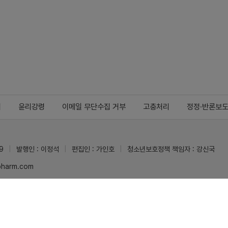
지
윤리강령
이메일 무단수집 거부
고충처리
정정·반론보
9
발행인 : 이정석
편집인 : 가인호
청소년보호정책 책임자 : 강신국
ypharm.com
 받을 수 있습니다.