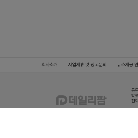
회사소개
사업제휴 및 광고문의
뉴스제공 
등록
발행
전화
데일
Family site
co