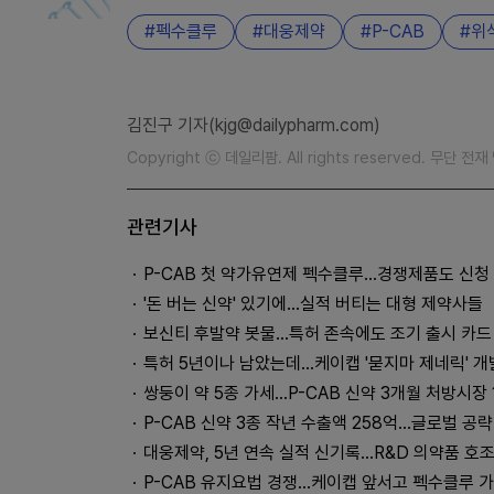
펙수클루
대웅제약
P-CAB
위
김진구 기자(kjg@dailypharm.com)
Copyright ⓒ 데일리팜. All rights reserved. 무단 전
관련기사
P-CAB 첫 약가유연제 펙수클루...경쟁제품도 신청
'돈 버는 신약' 있기에...실적 버티는 대형 제약사들
보신티 후발약 봇물…특허 존속에도 조기 출시 카드
특허 5년이나 남았는데…케이캡 '묻지마 제네릭' 개
쌍둥이 약 5종 가세…P-CAB 신약 3개월 처방시장
P-CAB 신약 3종 작년 수출액 258억…글로벌 공략
대웅제약, 5년 연속 실적 신기록…R&D 의약품 호
P-CAB 유지요법 경쟁…케이캡 앞서고 펙수클루 