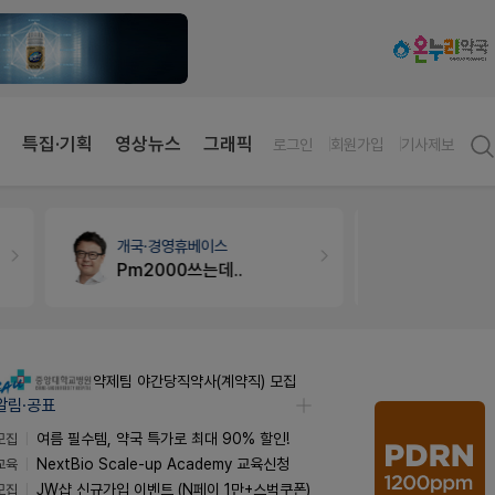
특집·기획
영상뉴스
그래픽
로그인
회원가입
기사제보
개국·경영
휴베이스
약국인테리
Pm2000쓰는데..
매대 높이
약제팀 야간당직약사(계약직) 모집
알림·공표
모집
여름 필수템, 약국 특가로 최대 90% 할인!
교육
NextBio Scale-up Academy 교육신청
모집
JW샵 신규가입 이벤트 (N페이 1만+스벅쿠폰)