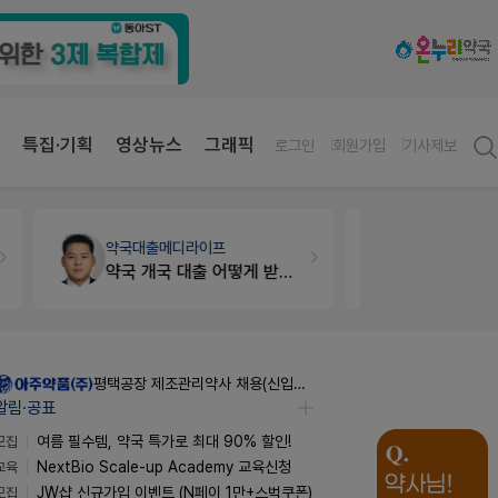
특집·기획
영상뉴스
그래픽
로그인
회원가입
기사제보
약국세무
미래 세무법인
세무·노무
팜
경단녀요건중 근로스득원천징수액
평택공장 제조관리약사 채용(신입우대)
알림·공표
모집
여름 필수템, 약국 특가로 최대 90% 할인!
교육
NextBio Scale-up Academy 교육신청
모집
JW샵 신규가입 이벤트 (N페이 1만+스벅쿠폰)