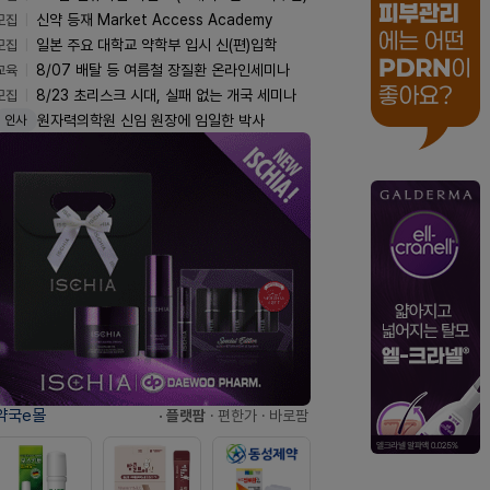
모집
신약 등재 Market Access Academy
모집
일본 주요 대학교 약학부 입시 신(편)입학
교육
8/07 배탈 등 여름철 장질환 온라인세미나
모집
8/23 초리스크 시대, 실패 없는 개국 세미나
원자력의학원 신임 원장에 임일한 박사
인사
약국e몰
· 플랫팜
· 편한가
· 바로팜