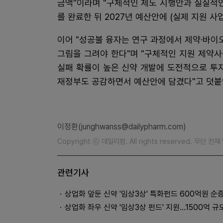
금액"이라며 "구체적인 제도 시행안과 실질적인
를 완료한 뒤 2027년 예산안에 (실제 지원 사
이어 "성공불 융자는 연구 과정에서 제약·바이
그림을 그려야 한다"며 "구체적인 지원 제약사
실패 확률이 높은 신약 개발에 도전적으로 투
재정부도 공감하면서 예산안에 담겼다"고 덧붙
이정환(junghwanss@dailypharm.com)
Copyright ⓒ 데일리팜. All rights reserved. 무단 전
관련기사
상업화 앞둔 신약 '임상3상' 특화펀드 600억원 순
상업화 좌우 신약 '임상3상 펀드' 지원…1500억 규