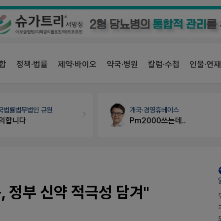
합
정책·법률
제약·바이오
약국·병원
칼럼·수첩
인물·연재
개국·경영
휴베이스
약국대출
메디라이프
Pm2000쓰는데..
약국 개국 대출 어떻게 받아야할지 어렵습니다
, 정부 신약 적극성 담겨"