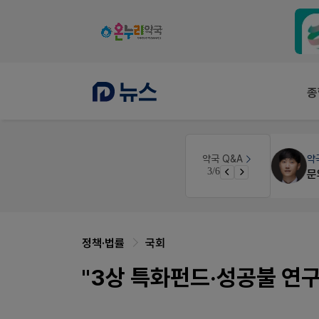
종
 디자인
약국법률
법무법인 규원
약국 Q&A
3/6
문의합니다
정책·법률
국회
"3상 특화펀드·성공불 연구