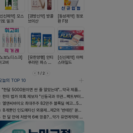
[신신제약] 모스
[경방신약] 방콜
[동성제약] 정로
[삼진제약] 게보
[종근당] 
키토 밀크
브이산
환 F정
핏 시리즈
닝캡슐
[노보노디스크]
[유한양행] 안티
[신신제약] 아렉
[옵투스] 오에수
[일양약품]
위고비
푸라민 파스 시
스마일드
시리즈
엑스피
리즈
1 / 2
오늘의 TOP 10
"한달 5000원이면 싼 줄 알았는데"…약국 제품과 비교해보니
2
한미 법카 의혹 제보자 "신동국과 무관…팩트부터 따져야"
3
엘앤씨바이오 최대주주 82만주 블록딜 예고…500억 규모
4
8개뿐인 인도메타신 외용제…제2의 '반테린' 쏟아지나
5
한 달 만에 처방액 6배 껑충?…약가 유연계약제 착시효과