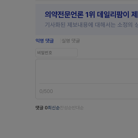
의약전문언론 1위 데일리팜이 
기사화된 제보내용에 대해서는 소정의 
익명 댓글
실명 댓글
0
/
500
댓글
0
최신순
찬성순
반대순